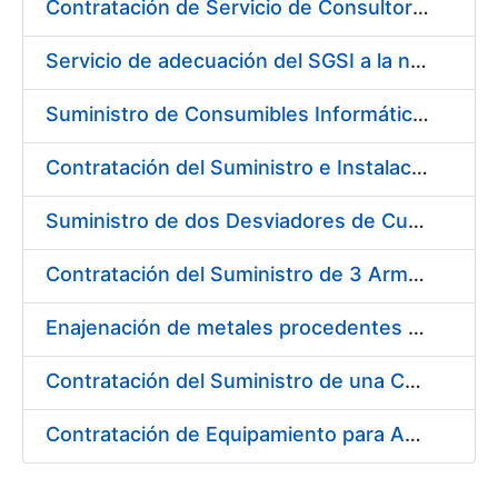
Contratación de Servicio de Consultoría para Implantación por Fases de un Sistema de Gestión del Ciclo de Vida de las Aplicaciones en el Área de Desarrollo de CERES (Fase 1)
Servicio de adecuación del SGSI a la norma UNE-ISO/IEC 27001:2014
Suministro de Consumibles Informáticos (Cartuchos de Tinta y Tóner)
Contratación del Suministro e Instalación de una Impresora Industrial para papel en pliego y dato variable
Suministro de dos Desviadores de Cuerdas para la nueva Máquina de Papel de la Fábrica de Papel de Seguridad de Burgos
Contratación del Suministro de 3 Armarios Inteligentes para Gestión de Llaves
Enajenación de metales procedentes de desmonetización (9 lotes)
Contratación del Suministro de una Carretilla Eléctrica Contrapesada
Contratación de Equipamiento para Ampliación de Infraestructura de Entorno de Digitalización