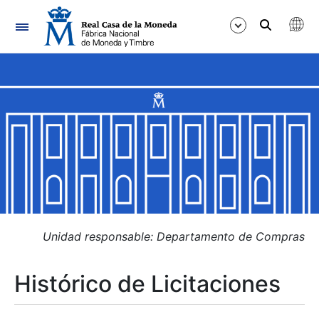
Navegación
Mostrar/Ocultar
Mostrar/Ocultar
Mostrar/Ocultar
Mostrar/Ocultar
Mostrar/Ocultar
Unidad responsable: Departamento de Compras
Histórico de Licitaciones
Mostrar/Ocultar