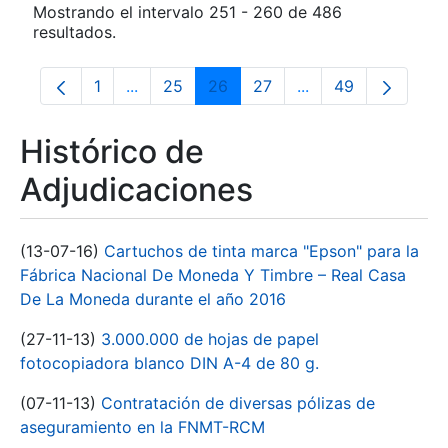
Mostrando el intervalo 251 - 260 de 486
resultados.
1
...
25
26
27
...
49
Página
Páginas intermedias Use TAB para despla
Página
Página
Página
Páginas intermedia
Página
Histórico de
Adjudicaciones
(13-07-16)
Cartuchos de tinta marca "Epson" para la
Fábrica Nacional De Moneda Y Timbre – Real Casa
De La Moneda durante el año 2016
(27-11-13)
3.000.000 de hojas de papel
fotocopiadora blanco DIN A-4 de 80 g.
(07-11-13)
Contratación de diversas pólizas de
aseguramiento en la FNMT-RCM