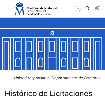
Navegación
Mostrar/Ocultar
Mostrar/Ocultar
Mostrar/Ocultar
Mostrar/Ocultar
Mostrar/Ocultar
Unidad responsable: Departamento de Compras
Histórico de Licitaciones
Mostrar/Ocultar