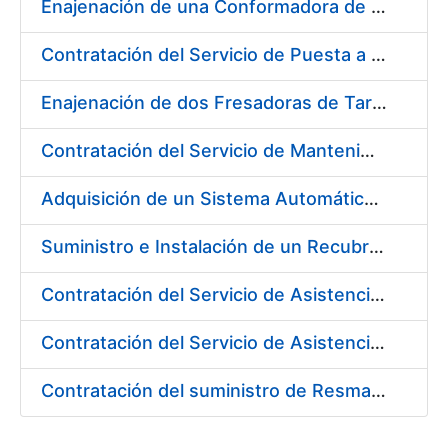
Enajenación de una Conformadora de Pliegos PVC-Overlay, Modelo Louda GM 400
Contratación del Servicio de Puesta a Disposición y Mantenimiento de Contenedores Higiénicos, Bacteriostáticos, Ambientadores, Columnas Eliminadoras de Olores y Alfombras Antideslizantes
Enajenación de dos Fresadoras de Tarjetas PVC Cybernetix Mod. GRX 2000 y GRX 3000
Contratación del Servicio de Mantenimiento de Drivers y Herramientas para Tarjetas Inteligentes
Adquisición de un Sistema Automático de Etiquetado y Pesado para Petacas de Monedas de la L4
Suministro e Instalación de un Recubrimiento Fono-Absorbente en paredes y techos
Contratación del Servicio de Asistencia Técnica para la Realización de Trabajos de Pintura para el Taller de Mantenimiento de la Fábrica de Papel de Burgos durante el año 2017
Contratación del Servicio de Asistencia Técnica para la Realización de Trabajos de Fontanería para el Taller de Mantenimiento de la Fábrica de Papel de Burgos durante el año 2017
Contratación del suministro de Resmas de Cartón