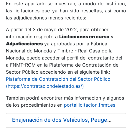
En este apartado se muestran, a modo de histórico,
las licitaciones que ya han sido resueltas, así como
Mostrar/Ocultar
las adjudicaciones menos recientes:
Mostrar/Ocultar
A partir del 3 de mayo de 2022, para obtener
información respecto a
Mostrar/Ocultar
Licitaciones en curso
y
Adjudicaciones
ya aprobadas por la Fábrica
Nacional de Moneda y Timbre - Real Casa de la
Moneda, puede acceder al perfil del contratante del
a FNMT-RCM en la Plataforma de Contratación del
Sector Público accediendo en el siguiente link:
Plataforma de Contratación del Sector Público
(https://contrataciondelestado.es/)
También podrá encontrar más información y algunos
de los procedimientos en
portallicitacion.fnmt.es
Mostrar/Ocultar
Enajenación de dos Vehículos, Peugeot 307 y Peugeot 407