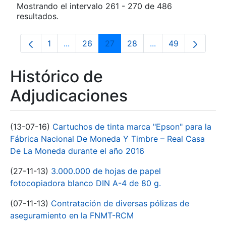
Mostrando el intervalo 261 - 270 de 486
resultados.
1
...
26
27
28
...
49
Página
Páginas intermedias Use TAB para despla
Página
Página
Página
Páginas intermedia
Página
Histórico de
Adjudicaciones
(13-07-16)
Cartuchos de tinta marca "Epson" para la
Fábrica Nacional De Moneda Y Timbre – Real Casa
De La Moneda durante el año 2016
(27-11-13)
3.000.000 de hojas de papel
fotocopiadora blanco DIN A-4 de 80 g.
(07-11-13)
Contratación de diversas pólizas de
aseguramiento en la FNMT-RCM