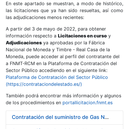
En este apartado se muestran, a modo de histórico,
las licitaciones que ya han sido resueltas, así como
Mostrar/Ocultar
las adjudicaciones menos recientes:
Mostrar/Ocultar
A partir del 3 de mayo de 2022, para obtener
información respecto a
Mostrar/Ocultar
Licitaciones en curso
y
Adjudicaciones
ya aprobadas por la Fábrica
Nacional de Moneda y Timbre - Real Casa de la
Moneda, puede acceder al perfil del contratante del
a FNMT-RCM en la Plataforma de Contratación del
Sector Público accediendo en el siguiente link:
Plataforma de Contratación del Sector Público
(https://contrataciondelestado.es/)
También podrá encontrar más información y algunos
de los procedimientos en
portallicitacion.fnmt.es
Mostrar/Ocultar
Contratación del suministro de Gas Natural a los diferentes centros de trabajo de la FNMT-RCM