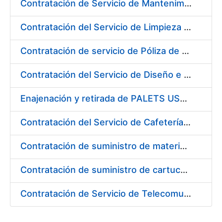
Contratación de Servicio de Mantenimiento y Conservación de Plantas y Flores en los Centros de la FNMT-RCM
Contratación del Servicio de Limpieza en la Fábrica de Papel de Seguridad de Burgos de la FNMT-RCM
Contratación de servicio de Póliza de Seguro Colectivo de Asistencia Sanitaria
Contratación del Servicio de Diseño e Implantación de la Tienda Virtual de la FNMT-RCM
Enajenación y retirada de PALETS USADOS durante 2017
Contratación del Servicio de Cafetería-Restaurante en la Sede Central de la FNMT-RCM en Madrid
Contratación de suministro de materiales para dotar de redundancia los equipos informáticos de la FNMT-RCM
Contratación de suministro de cartuchos de tinta marca "EPSON"
Contratación de Servicio de Telecomunicaciones en la Fábrica Nacional de Moneda y Timbre-Real Casa de la Moneda