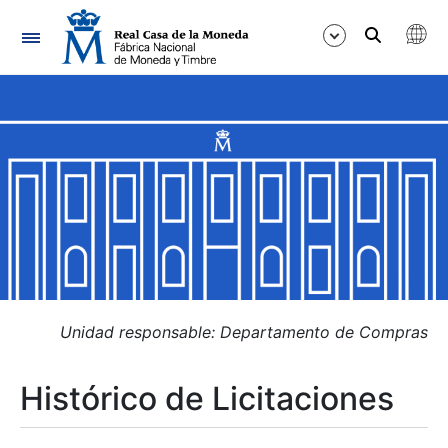
Navegación
Mostrar/Ocultar
Mostrar/Ocultar
Mostrar/Ocultar
Mostrar/Ocultar
Mostrar/Ocultar
Unidad responsable: Departamento de Compras
Histórico de Licitaciones
Mostrar/Ocultar