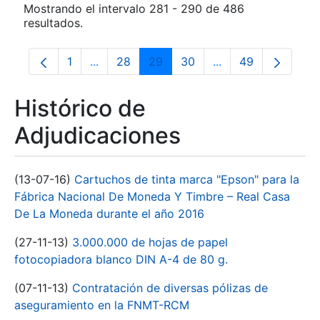
Mostrando el intervalo 281 - 290 de 486
resultados.
1
...
28
29
30
...
49
Página
Páginas intermedias Use TAB para despla
Página
Página
Página
Páginas intermedia
Página
Histórico de
Adjudicaciones
(13-07-16)
Cartuchos de tinta marca "Epson" para la
Fábrica Nacional De Moneda Y Timbre – Real Casa
De La Moneda durante el año 2016
(27-11-13)
3.000.000 de hojas de papel
fotocopiadora blanco DIN A-4 de 80 g.
(07-11-13)
Contratación de diversas pólizas de
aseguramiento en la FNMT-RCM