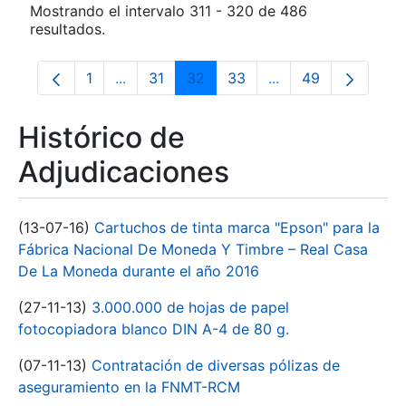
Mostrando el intervalo 311 - 320 de 486
resultados.
1
...
31
32
33
...
49
Página
Páginas intermedias Use TAB para despla
Página
Página
Página
Páginas intermedia
Página
Histórico de
Adjudicaciones
(13-07-16)
Cartuchos de tinta marca "Epson" para la
Fábrica Nacional De Moneda Y Timbre – Real Casa
De La Moneda durante el año 2016
(27-11-13)
3.000.000 de hojas de papel
fotocopiadora blanco DIN A-4 de 80 g.
(07-11-13)
Contratación de diversas pólizas de
aseguramiento en la FNMT-RCM