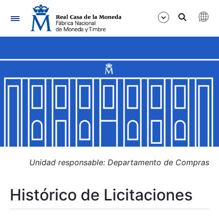
Navegación
Mostrar/Ocultar
Mostrar/Ocultar
Mostrar/Ocultar
Mostrar/Ocultar
Mostrar/Ocultar
Unidad responsable: Departamento de Compras
Histórico de Licitaciones
Mostrar/Ocultar