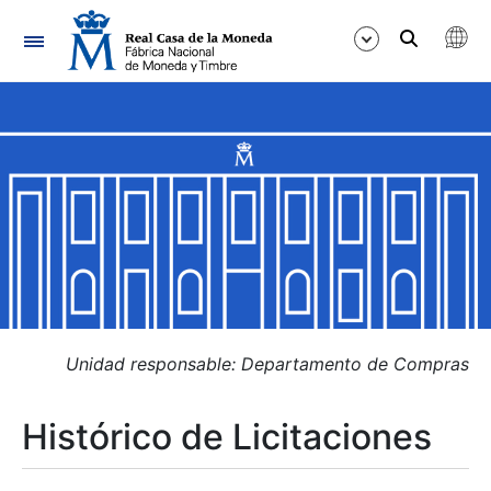
Navegación
Mostrar/Ocultar
Mostrar/Ocultar
Mostrar/Ocultar
Mostrar/Ocultar
Mostrar/Ocultar
Unidad responsable: Departamento de Compras
Histórico de Licitaciones
Mostrar/Ocultar