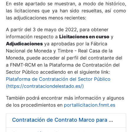
En este apartado se muestran, a modo de histórico,
las licitaciones que ya han sido resueltas, así como
Mostrar/Ocultar
las adjudicaciones menos recientes:
Mostrar/Ocultar
A partir del 3 de mayo de 2022, para obtener
información respecto a
Mostrar/Ocultar
Licitaciones en curso
y
Adjudicaciones
ya aprobadas por la Fábrica
Nacional de Moneda y Timbre - Real Casa de la
Moneda, puede acceder al perfil del contratante del
a FNMT-RCM en la Plataforma de Contratación del
Sector Público accediendo en el siguiente link:
Plataforma de Contratación del Sector Público
(https://contrataciondelestado.es/)
También podrá encontrar más información y algunos
de los procedimientos en
portallicitacion.fnmt.es
Mostrar/Ocultar
Contratación de Contrato Marco para el Suministro de Material de Fontanería y Repuestos de Aire Acondicionado, bienio 2018-2019