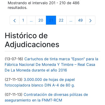
Mostrando el intervalo 201 - 210 de 486
resultados.
1
...
20
21
22
...
49
Página
Páginas intermedias Use TAB para despla
Página
Página
Página
Páginas intermedia
Página
Histórico de
Adjudicaciones
(13-07-16)
Cartuchos de tinta marca "Epson" para la
Fábrica Nacional De Moneda Y Timbre – Real Casa
De La Moneda durante el año 2016
(27-11-13)
3.000.000 de hojas de papel
fotocopiadora blanco DIN A-4 de 80 g.
(07-11-13)
Contratación de diversas pólizas de
aseguramiento en la FNMT-RCM