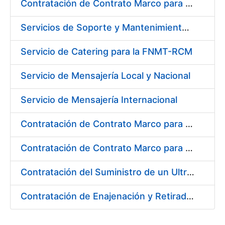
Contratación de Contrato Marco para el Suministro de Material de Ferretería, Bienio 2018-2019
Servicios de Soporte y Mantenimiento de Licencias de Software IBM para Fábrica Nacional de Moneda y Timbre-Real Casa de la Moneda (FNMT-RCM)
Servicio de Catering para la FNMT-RCM
Servicio de Mensajería Local y Nacional
Servicio de Mensajería Internacional
Contratación de Contrato Marco para el Suministro de Material de Electricidad e Iluminación, Bienio 2018-2019
Contratación de Contrato Marco para el Suministro de Material de Transmisiones, Rodamientos y Estanqueidad, Bienio 2018-2019
Contratación del Suministro de un Ultramicrodurómetro
Contratación de Enajenación y Retirada de Recortes Sobrantes y Desperdicios de Papel Impreso y No Impreso durante 2018