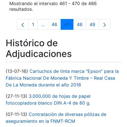
Mostrando el intervalo 461 - 470 de 486
resultados.
1
...
46
47
48
49
Página
Páginas intermedias Use TAB para desp
Página
Página
Página
Página
Histórico de
Adjudicaciones
(13-07-16)
Cartuchos de tinta marca "Epson" para la
Fábrica Nacional De Moneda Y Timbre – Real Casa
De La Moneda durante el año 2016
(27-11-13)
3.000.000 de hojas de papel
fotocopiadora blanco DIN A-4 de 80 g.
(07-11-13)
Contratación de diversas pólizas de
aseguramiento en la FNMT-RCM