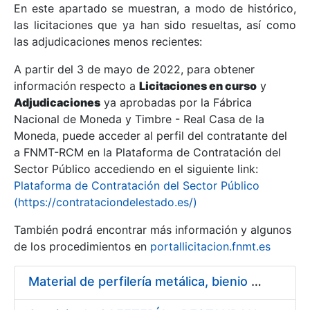
En este apartado se muestran, a modo de histórico,
las licitaciones que ya han sido resueltas, así como
Mostrar/Ocultar
las adjudicaciones menos recientes:
Mostrar/Ocultar
A partir del 3 de mayo de 2022, para obtener
información respecto a
Mostrar/Ocultar
Licitaciones en curso
y
Adjudicaciones
ya aprobadas por la Fábrica
Nacional de Moneda y Timbre - Real Casa de la
Moneda, puede acceder al perfil del contratante del
a FNMT-RCM en la Plataforma de Contratación del
Sector Público accediendo en el siguiente link:
Plataforma de Contratación del Sector Público
(https://contrataciondelestado.es/)
También podrá encontrar más información y algunos
de los procedimientos en
portallicitacion.fnmt.es
Mostrar/Ocultar
Material de perfilería metálica, bienio 2014 – 2015