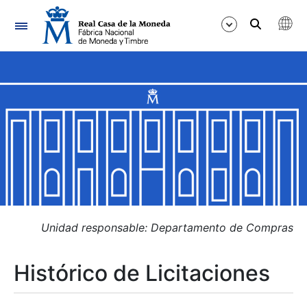
Navegación
Mostrar/Ocultar
Mostrar/Ocultar
Mostrar/Ocultar
Mostrar/Ocultar
Mostrar/Ocultar
Unidad responsable: Departamento de Compras
Histórico de Licitaciones
Mostrar/Ocultar