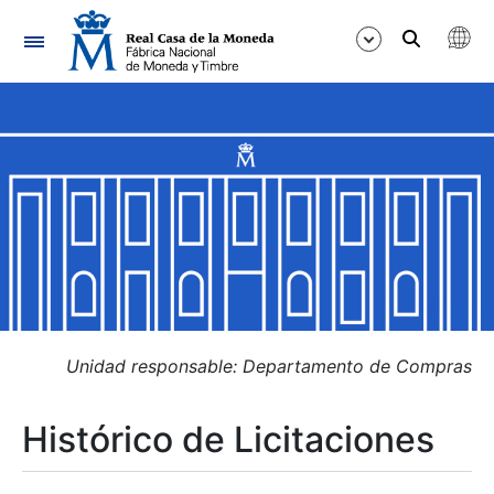
Navegación
Mostrar/Ocultar
Mostrar/Ocultar
Mostrar/Ocultar
Mostrar/Ocultar
Mostrar/Ocultar
Unidad responsable: Departamento de Compras
Histórico de Licitaciones
Mostrar/Ocultar