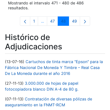
Mostrando el intervalo 471 - 480 de 486
resultados.
1
...
47
48
49
Página
Páginas intermedias Use TAB para d
Página
Página
Página
Histórico de
Adjudicaciones
(13-07-16)
Cartuchos de tinta marca "Epson" para la
Fábrica Nacional De Moneda Y Timbre – Real Casa
De La Moneda durante el año 2016
(27-11-13)
3.000.000 de hojas de papel
fotocopiadora blanco DIN A-4 de 80 g.
(07-11-13)
Contratación de diversas pólizas de
aseguramiento en la FNMT-RCM