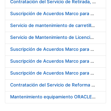
Contratación del Servicio de Retirada, Transporte y Gestión de Briquetas en Fábrica de Papel de Burgos
Suscripción de Acuerdos Marco para el Suministro de Material de Electrónica e Informática
Servicio de mantenimiento de carretillas transportadoras - elevadoras para la FNMT-RCM
Servicio de Mantenimiento de Licencias Liferay
Suscripción de Acuerdos Marco para el Suministro de Material de Filtración
Suscripción de Acuerdos Marco para el Suministro de Material de Fontanería y Aire Acondicionado
Suscripción de Acuerdos Marco para el Suministro de Material de Neumática
Contratación del Servicio de Reforma de la Embocadura, Limpieza, Pintado y Numerado de Contenedores para Moneda de la FNMT-RCM
Mantenimiento equipamiento ORACLE en CERES