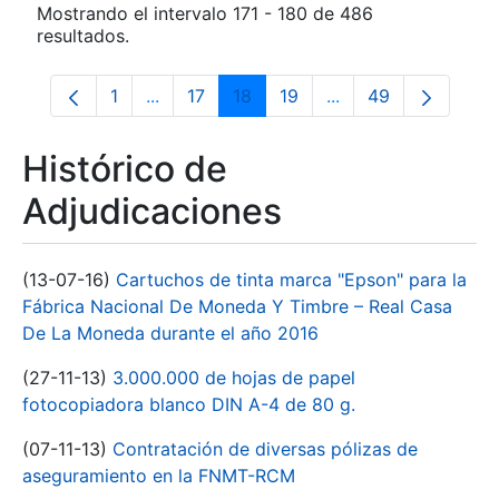
Mostrando el intervalo 171 - 180 de 486
resultados.
1
...
17
18
19
...
49
Página
Páginas intermedias Use TAB para despla
Página
Página
Página
Páginas intermedia
Página
Histórico de
Adjudicaciones
(13-07-16)
Cartuchos de tinta marca "Epson" para la
Fábrica Nacional De Moneda Y Timbre – Real Casa
De La Moneda durante el año 2016
(27-11-13)
3.000.000 de hojas de papel
fotocopiadora blanco DIN A-4 de 80 g.
(07-11-13)
Contratación de diversas pólizas de
aseguramiento en la FNMT-RCM