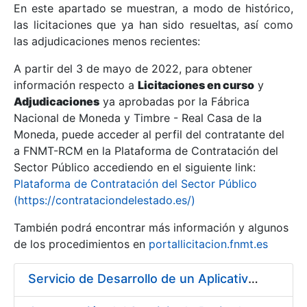
En este apartado se muestran, a modo de histórico,
las licitaciones que ya han sido resueltas, así como
Mostrar/Ocultar
las adjudicaciones menos recientes:
Mostrar/Ocultar
A partir del 3 de mayo de 2022, para obtener
información respecto a
Mostrar/Ocultar
Licitaciones en curso
y
Adjudicaciones
ya aprobadas por la Fábrica
Nacional de Moneda y Timbre - Real Casa de la
Moneda, puede acceder al perfil del contratante del
a FNMT-RCM en la Plataforma de Contratación del
Sector Público accediendo en el siguiente link:
Plataforma de Contratación del Sector Público
(https://contrataciondelestado.es/)
También podrá encontrar más información y algunos
de los procedimientos en
portallicitacion.fnmt.es
Mostrar/Ocultar
Servicio de Desarrollo de un Aplicativo para la Generación de Claves