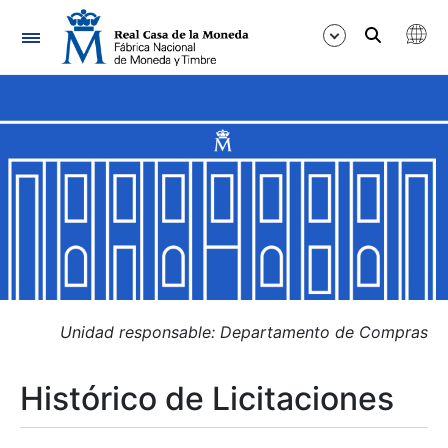
Navegación
Mostrar/Ocultar
Mostrar/Ocultar
Mostrar/Ocultar
Mostrar/Ocultar
Mostrar/Ocultar
Unidad responsable: Departamento de Compras
Histórico de Licitaciones
Mostrar/Ocultar