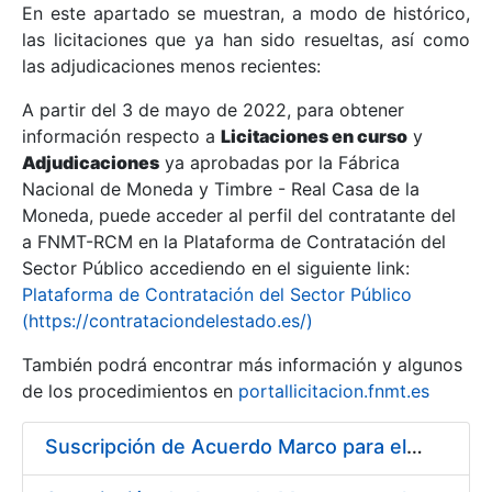
En este apartado se muestran, a modo de histórico,
las licitaciones que ya han sido resueltas, así como
Mostrar/Ocultar
las adjudicaciones menos recientes:
Mostrar/Ocultar
A partir del 3 de mayo de 2022, para obtener
información respecto a
Mostrar/Ocultar
Licitaciones en curso
y
Adjudicaciones
ya aprobadas por la Fábrica
Nacional de Moneda y Timbre - Real Casa de la
Moneda, puede acceder al perfil del contratante del
a FNMT-RCM en la Plataforma de Contratación del
Sector Público accediendo en el siguiente link:
Plataforma de Contratación del Sector Público
(https://contrataciondelestado.es/)
También podrá encontrar más información y algunos
de los procedimientos en
portallicitacion.fnmt.es
Mostrar/Ocultar
Suscripción de Acuerdo Marco para el Suministro de Material de Hierro para la Fábrica de Papel de Seguridad de la FNMT-RCM en Burgos