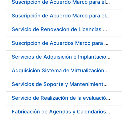
Suscripción de Acuerdo Marco para el Suministro de Material de Neumática para la Fábrica de Papel de Seguridad de la FNMT-RCM en Burgos
Suscripción de Acuerdo Marco para el Suministro de Material de Acero Inoxidable para la Fábrica de Papel de Seguridad de la FNMT-RCM en Burgos
Servicio de Renovación de Licencias Adobe
Suscripción de Acuerdos Marco para el Suministro de Equipos de Protección Individual (EPI’s)
Servicios de Adquisición e Implantación de un Sistema de Gestión Corporativa e Integrada de la Prevención de Riesgos Laborales
Adquisición Sistema de Virtualización VMWARE CERES
Servicios de Soporte y Mantenimiento de Licencias de Software y Help Desk de la Infraestructura de la Fábrica Nacional de Moneda y Timbre-Real Casa de la Moneda
Servicio de Realización de la evaluación de Riesgos Psicosociales y de salud laboral en los puestos de trabajo de la FNMT-RCM
Fabricación de Agendas y Calendarios para FNMT-RCM