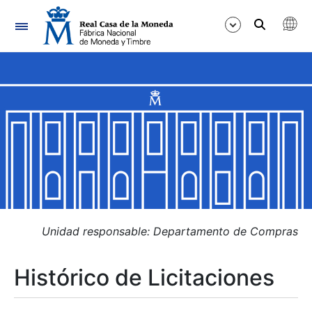
Navegación
Mostrar/Ocultar
Mostrar/Ocultar
Mostrar/Ocultar
Mostrar/Ocultar
Mostrar/Ocultar
Unidad responsable: Departamento de Compras
Histórico de Licitaciones
Mostrar/Ocultar