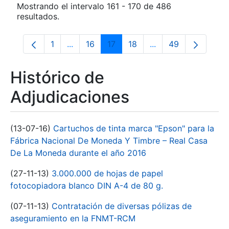
Mostrando el intervalo 161 - 170 de 486
resultados.
1
...
16
17
18
...
49
Página
Páginas intermedias Use TAB para despla
Página
Página
Página
Páginas intermedia
Página
Histórico de
Adjudicaciones
(13-07-16)
Cartuchos de tinta marca "Epson" para la
Fábrica Nacional De Moneda Y Timbre – Real Casa
De La Moneda durante el año 2016
(27-11-13)
3.000.000 de hojas de papel
fotocopiadora blanco DIN A-4 de 80 g.
(07-11-13)
Contratación de diversas pólizas de
aseguramiento en la FNMT-RCM