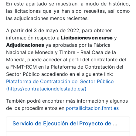
En este apartado se muestran, a modo de histórico,
las licitaciones que ya han sido resueltas, así como
Mostrar/Ocultar
las adjudicaciones menos recientes:
Mostrar/Ocultar
A partir del 3 de mayo de 2022, para obtener
información respecto a
Mostrar/Ocultar
Licitaciones en curso
y
Adjudicaciones
ya aprobadas por la Fábrica
Nacional de Moneda y Timbre - Real Casa de la
Moneda, puede acceder al perfil del contratante del
a FNMT-RCM en la Plataforma de Contratación del
Sector Público accediendo en el siguiente link:
Plataforma de Contratación del Sector Público
(https://contrataciondelestado.es/)
También podrá encontrar más información y algunos
de los procedimientos en
portallicitacion.fnmt.es
Mostrar/Ocultar
Servicio de Ejecución del Proyecto de Diseño, Construcción, Montaje, Desmontaje y Transporte de Stands para las diferentes Ferias Nacionales e Internacionales a celebrar durante 2020