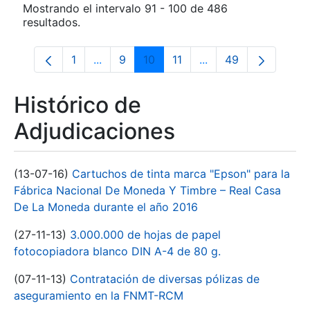
Mostrando el intervalo 91 - 100 de 486
resultados.
1
...
9
10
11
...
49
Página
Páginas intermedias Use TAB para despl
Página
Página
Página
Páginas intermedias
Página
Histórico de
Adjudicaciones
(13-07-16)
Cartuchos de tinta marca "Epson" para la
Fábrica Nacional De Moneda Y Timbre – Real Casa
De La Moneda durante el año 2016
(27-11-13)
3.000.000 de hojas de papel
fotocopiadora blanco DIN A-4 de 80 g.
(07-11-13)
Contratación de diversas pólizas de
aseguramiento en la FNMT-RCM