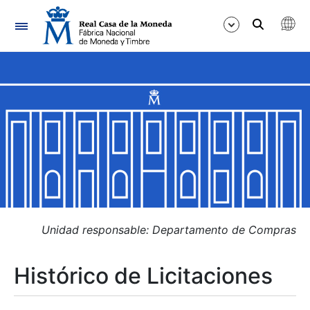
Navegación
Mostrar/Ocultar
Mostrar/Ocultar
Mostrar/Ocultar
Mostrar/Ocultar
Mostrar/Ocultar
Unidad responsable: Departamento de Compras
Histórico de Licitaciones
Mostrar/Ocultar