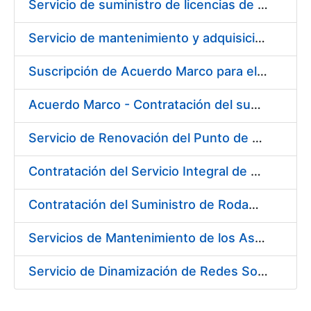
Servicio de suministro de licencias de productos BES12
Servicio de mantenimiento y adquisición de las tapas automáticas HYGOLET instaladas en la FNMT-RCM de Madrid, y el suministro de rollos de plásticos originales
Suscripción de Acuerdo Marco para el Suministro de Material de Ferretería para la Entidad Pública Empresarial Fábrica Nacional de Moneda y Timbre-Real Casa de la Moneda (FNMT-RCM)
Acuerdo Marco - Contratación del suministro de Material de Electricidad para la Fábrica de papel de Burgos. PA AM /FP/004/2020-2021
Servicio de Renovación del Punto de Venta de la Tienda del Museo de la FNMT-RCM
Contratación del Servicio Integral de Cardioprotección para sus Sedes de Madrid y Burgos
Contratación del Suministro de Rodamientos y Material de Transmisiones para la Fábrica Nacional de Moneda y Timbre - Real Casa de la Moneda
Servicios de Mantenimiento de los Ascensores, Montacargas y Plataformas de Minusválidos instalados en la Fábrica de Papel de Burgos
Servicio de Dinamización de Redes Sociales