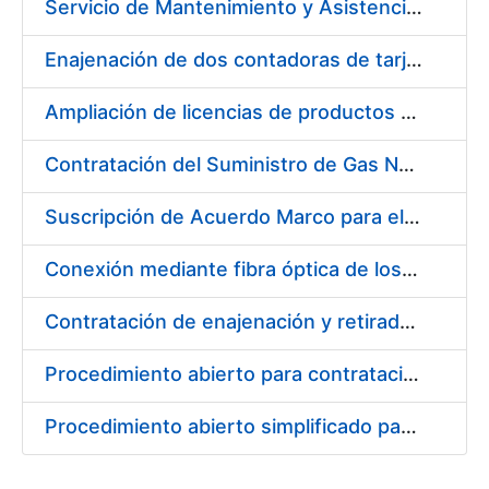
Servicio de Mantenimiento y Asistencia Técnica Integral de las Impresoras HP INDIGO 12000 del Departamento de Timbre y serie III HP 7900 Departamento de Imprenta/Tarjetas en su sede de Madrid
Enajenación de dos contadoras de tarjetas Spartanics.
Ampliación de licencias de productos Atlassian en CERES
Contratación del Suministro de Gas Natural para la Fábrica Nacional de Moneda y Timbre – Real Casa de Moneda, en sus centros de trabajo de Madrid y Burgos
Suscripción de Acuerdo Marco para el Suministro de Repuestos Específicos de Maquinaria
Conexión mediante fibra óptica de los centros de proceso de datos (CPD's) de las sedes de la FNMT-RCM de Burgos y Madrid
Contratación de enajenación y retirada de recortes sobrantes y desperdicios de papel impreso y no impreso durante el año 2022
Procedimiento abierto para contratación de diversas pólizas de aseguramiento para la FNMT-RCM
Procedimiento abierto simplificado para contratación de otras pólizas de aseguramiento para la FNMT-RCM