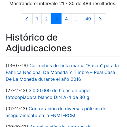
Mostrando el intervalo 21 - 30 de 486 resultados.
1
2
3
4
...
49
Página
Página
Página
Página
Páginas intermedias Us
Página
Histórico de
Adjudicaciones
(13-07-16)
Cartuchos de tinta marca "Epson" para la
Fábrica Nacional De Moneda Y Timbre – Real Casa
De La Moneda durante el año 2016
(27-11-13)
3.000.000 de hojas de papel
fotocopiadora blanco DIN A-4 de 80 g.
(07-11-13)
Contratación de diversas pólizas de
aseguramiento en la FNMT-RCM
(09-10-13)
Actualización del entorno de