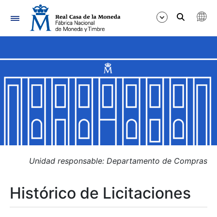
Navegación
Mostrar/Ocultar
Mostrar/Ocultar
Mostrar/Ocultar
Mostrar/Ocultar
Mostrar/Ocultar
Unidad responsable: Departamento de Compras
Histórico de Licitaciones
Mostrar/Ocultar