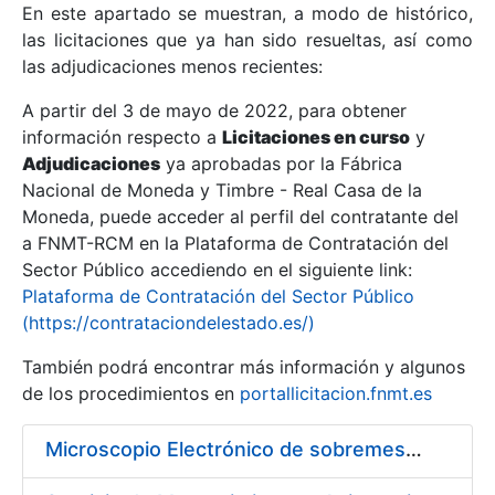
En este apartado se muestran, a modo de histórico,
las licitaciones que ya han sido resueltas, así como
Mostrar/Ocultar
las adjudicaciones menos recientes:
Mostrar/Ocultar
A partir del 3 de mayo de 2022, para obtener
información respecto a
Mostrar/Ocultar
Licitaciones en curso
y
Adjudicaciones
ya aprobadas por la Fábrica
Nacional de Moneda y Timbre - Real Casa de la
Moneda, puede acceder al perfil del contratante del
a FNMT-RCM en la Plataforma de Contratación del
Sector Público accediendo en el siguiente link:
Plataforma de Contratación del Sector Público
(https://contrataciondelestado.es/)
También podrá encontrar más información y algunos
de los procedimientos en
portallicitacion.fnmt.es
Mostrar/Ocultar
Microscopio Electrónico de sobremesa con Sistema de Análisis por Rayos X (SEM/EDX)