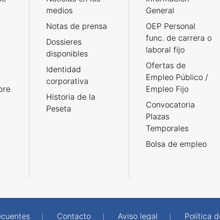
medios
General
Notas de prensa
OEP Personal
func. de carrera o
Dossieres
laboral fijo
disponibles
Ofertas de
Identidad
Empleo Público /
corporativa
bre
Empleo Fijo
Historia de la
Convocatoria
Peseta
Plazas
Temporales
Bolsa de empleo
ecuentes
Contacto
Aviso legal
Política 