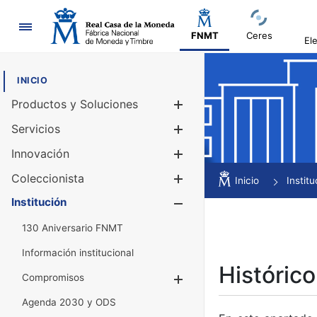
Navegación
FNMT
Ceres
El
INICIO
Productos y Soluciones
Mostrar/Ocul
Servicios
Mostrar/Ocul
Innovación
Mostrar/Ocul
Coleccionista
Mostrar/Ocul
Inicio
Institu
Institución
Mostrar/Ocul
130 Aniversario FNMT
Información institucional
Histórico
Compromisos
Mostrar/Ocultar
Agenda 2030 y ODS