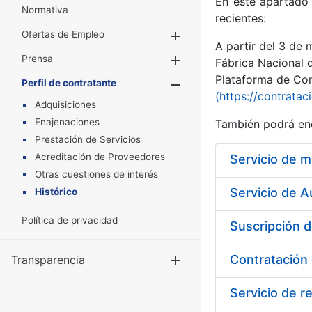
En este apartado 
Normativa
recientes:
Ofertas de Empleo
Mostrar/Ocultar
A partir del 3 de
Prensa
Mostrar/Ocultar
Fábrica Nacional 
Plataforma de Cont
Perfil de contratante
Mostrar/Oculta
(https://contratac
Adquisiciones
Enajenaciones
También podrá enc
Prestación de Servicios
Acreditación de Proveedores
Otras cuestiones de interés
Servicio de A
Histórico
Política de privacidad
Transparencia
Mostrar/Ocul
Servicio de r