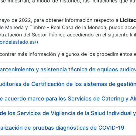
se muestran, a modo de histórico, las licitaciones que ya
 mayo de 2022, para obtener información respecto a
Licita
de Moneda y Timbre - Real Casa de la Moneda, puede acced
ratación del Sector Público accediendo en el siguiente lin
r
iondelestado.es/)
ontrar más información y algunos de los procedimientos 
uditorías de Certificación de los sistemas de gest
tar
ealización de pruebas diagnósticas de COVID-19