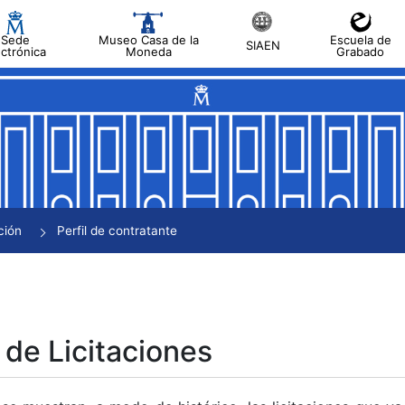
Sede
Museo Casa de la
Escuela de
SIAEN
ectrónica
Moneda
Grabado
tar
tar
tar
tar
ción
Perfil de contratante
tar
 de Licitaciones