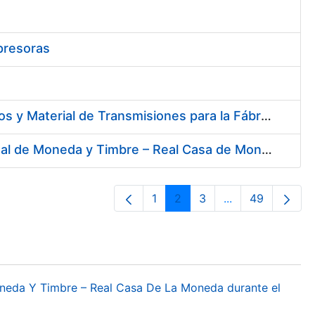
presoras
Contratación de Acuerdo Marco para el Suministro de Rodamientos y Material de Transmisiones para la Fábrica Nacional de Moneda y Timbre – Real Casa de la Moneda
Contratación del Suministro de Gas Natural para la Fábrica Nacional de Moneda y Timbre – Real Casa de Moneda, en sus centros de trabajo de Madrid y Burgos
1
2
3
...
49
Página
Página
Página
Páginas interme
Página
oneda Y Timbre – Real Casa De La Moneda durante el