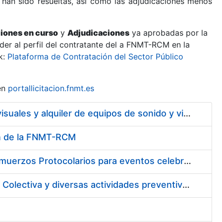
 han sido resueltas, así como las adjudicaciones menos
ciones en curso
y
Adjudicaciones
ya aprobadas por la
er al perfil del contratante del a FNMT-RCM en la
k:
Plataforma de Contratación del Sector Público
en
portallicitacion.fnmt.es
Servicio de mantenimiento y asistencia técnica de equipos audiovisuales y alquiler de equipos de sonido y video y de interpretación simultánea en las instalaciones de la FNMT-RCM en Madrid
ión de la FNMT-RCM
Suscripción de acuerdo marco para los Servicios de Catering y Almuerzos Protocolarios para eventos celebrados en la Real Casa de la Moneda – Fábrica Nacional de Moneda y Timbre
Contratación de los Servicios de Vigilancia de la Salud Individual y Colectiva y diversas actividades preventivas y sanitarias