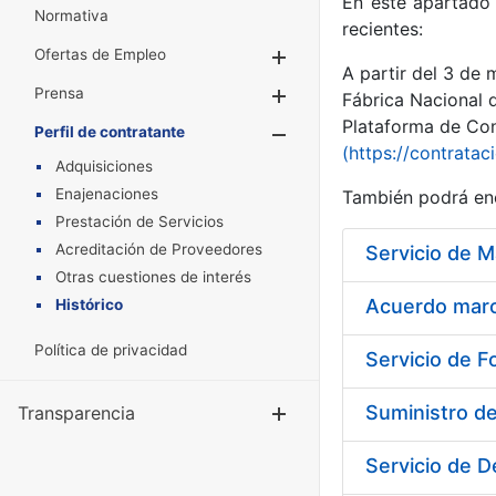
En este apartado 
Normativa
recientes:
Ofertas de Empleo
Mostrar/Ocultar
A partir del 3 de
Prensa
Mostrar/Ocultar
Fábrica Nacional 
Plataforma de Cont
Perfil de contratante
Mostrar/Oculta
(https://contratac
Adquisiciones
Enajenaciones
También podrá enc
Prestación de Servicios
Acreditación de Proveedores
Otras cuestiones de interés
Acuerdo marco
Histórico
Política de privacidad
Servicio de F
Suministro d
Transparencia
Mostrar/Ocul
Servicio de D