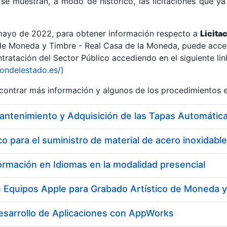
se muestran, a modo de histórico, las licitaciones que ya
 mayo de 2022, para obtener información respecto a
Licita
de Moneda y Timbre - Real Casa de la Moneda, puede acced
ratación del Sector Público accediendo en el siguiente lin
r
iondelestado.es/)
ontrar más información y algunos de los procedimientos 
 para el suministro de material de acero inoxidable
ormación en Idiomas en la modalidad presencial
e Equipos Apple para Grabado Artístico de Moneda 
tar
esarrollo de Aplicaciones con AppWorks