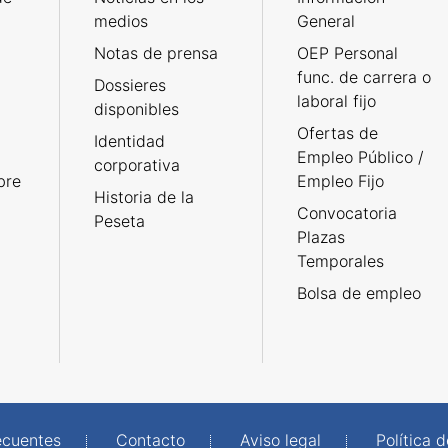
medios
General
Notas de prensa
OEP Personal
func. de carrera o
Dossieres
laboral fijo
disponibles
Ofertas de
Identidad
Empleo Público /
corporativa
bre
Empleo Fijo
Historia de la
Convocatoria
Peseta
Plazas
Temporales
Bolsa de empleo
ecuentes
Contacto
Aviso legal
Política 