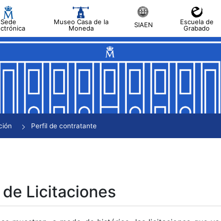
Sede
Museo Casa de la
Escuela de
SIAEN
ectrónica
Moneda
Grabado
tar
tar
tar
tar
ción
Perfil de contratante
tar
 de Licitaciones