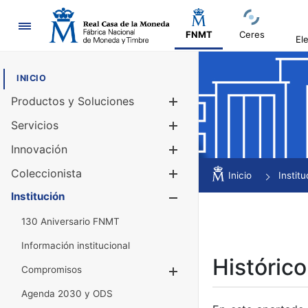
Navegación
FNMT
Ceres
El
INICIO
Productos y Soluciones
Mostrar/Ocul
Servicios
Mostrar/Ocul
Innovación
Mostrar/Ocul
Coleccionista
Mostrar/Ocul
Inicio
Institu
Institución
Mostrar/Ocul
130 Aniversario FNMT
Información institucional
Histórico
Compromisos
Mostrar/Ocultar
Agenda 2030 y ODS