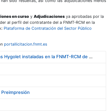
 han sido resueltas, así como las adjudicaciones menos
ciones en curso
y
Adjudicaciones
ya aprobadas por la
er al perfil del contratante del a FNMT-RCM en la
k:
Plataforma de Contratación del Sector Público
en
portallicitacion.fnmt.es
Servicio de Mantenimiento y Adquisición de las Tapas Automáticas Hygolet instaladas en la FNMT-RCM de Madrid, y el Suministro de Rollos de Plásticos Originales
y Preimpresión