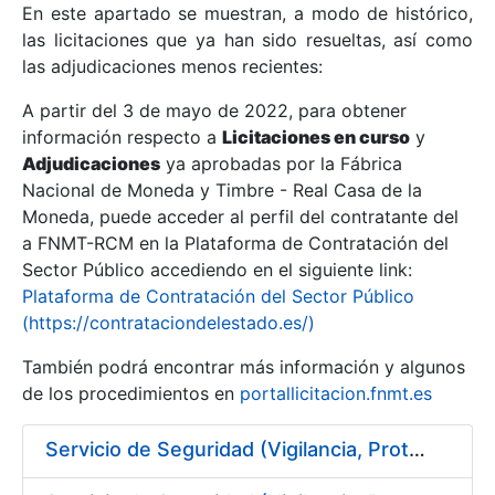
En este apartado se muestran, a modo de histórico,
las licitaciones que ya han sido resueltas, así como
Mostrar/Ocultar
las adjudicaciones menos recientes:
Mostrar/Ocultar
A partir del 3 de mayo de 2022, para obtener
información respecto a
Mostrar/Ocultar
Licitaciones en curso
y
Adjudicaciones
ya aprobadas por la Fábrica
Nacional de Moneda y Timbre - Real Casa de la
Moneda, puede acceder al perfil del contratante del
a FNMT-RCM en la Plataforma de Contratación del
Sector Público accediendo en el siguiente link:
Plataforma de Contratación del Sector Público
(https://contrataciondelestado.es/)
También podrá encontrar más información y algunos
de los procedimientos en
portallicitacion.fnmt.es
Mostrar/Ocultar
Servicio de Seguridad (Vigilancia, Protección y Control) en los centros de la FNMT-RCM en Burgos