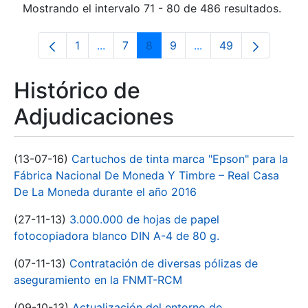
Mostrando el intervalo 71 - 80 de 486 resultados.
1
...
7
8
9
...
49
Página
Páginas intermedias Use TAB para desp
Página
Página
Página
Páginas intermedias 
Página
Histórico de
Adjudicaciones
(13-07-16)
Cartuchos de tinta marca "Epson" para la
Fábrica Nacional De Moneda Y Timbre – Real Casa
De La Moneda durante el año 2016
(27-11-13)
3.000.000 de hojas de papel
fotocopiadora blanco DIN A-4 de 80 g.
(07-11-13)
Contratación de diversas pólizas de
aseguramiento en la FNMT-RCM
(09-10-13)
Actualización del entorno de