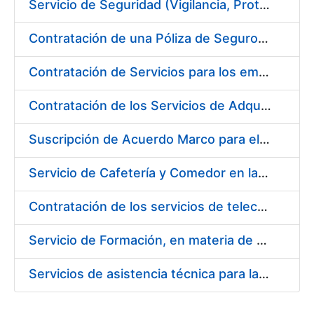
Servicio de Seguridad (Vigilancia, Protección y Control) en los centros de la FNMT-RCM en Madrid
Contratación de una Póliza de Seguro Colectivo de Asistencia Sanitaria para la Fábrica Nacional de Moneda y Timbre – Real Casa de la Moneda
Contratación de Servicios para los empleados de la Fábrica Nacional de Moneda y Timbre-Real Casa de la Moneda para el año 2020, en ejecución de la sentencia número 511/2020 de la Sala de lo Social del Tribunal Supremo (Cesta de Navidad)
Contratación de los Servicios de Adquisición, Renovación y Mantenimiento de Licencias Software de Ofimática ( 2 lotes)
Suscripción de Acuerdo Marco para el Suministro de Material de Acero Inoxidable de la Entidad Pública Empresarial Fábrica Nacional de Moneda y Timbre-Real Casa de la Moneda (FNMT-RCM)
Servicio de Cafetería y Comedor en la sede central de la Fábrica Nacional de Moneda y Timbre-Real Casa de la Moneda en Madrid
Contratación de los servicios de telecomunicaciones para la FNMT-RCM
Servicio de Formación, en materia de Prevención de Riesgos Laborales, de Cursos de Operador de Carretillas de Manutención, Puente Grúa, Polipastos y Plataformas Móviles de Personal (PEMP), en su sede de Madrid y Burgos
Servicios de asistencia técnica para la realización de análisis de las aguas potables