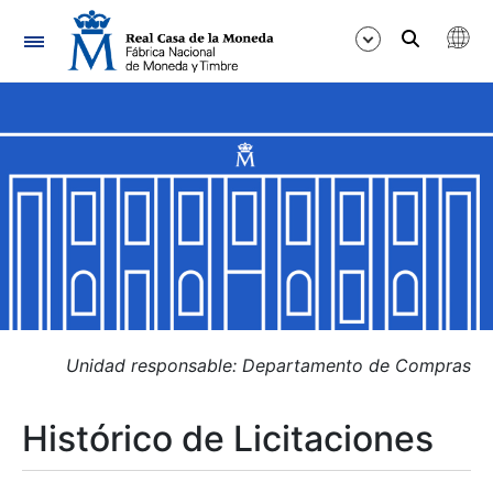
Navegación
Mostrar/Ocultar
Mostrar/Ocultar
Mostrar/Ocultar
Mostrar/Ocultar
Mostrar/Ocultar
Unidad responsable: Departamento de Compras
Histórico de Licitaciones
Mostrar/Ocultar