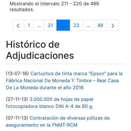
Mostrando el intervalo 211 - 220 de 486
resultados.
1
...
21
22
23
...
49
Página
Páginas intermedias Use TAB para despla
Página
Página
Página
Páginas intermedia
Página
Histórico de
Adjudicaciones
(13-07-16)
Cartuchos de tinta marca "Epson" para la
Fábrica Nacional De Moneda Y Timbre – Real Casa
De La Moneda durante el año 2016
(27-11-13)
3.000.000 de hojas de papel
fotocopiadora blanco DIN A-4 de 80 g.
(07-11-13)
Contratación de diversas pólizas de
aseguramiento en la FNMT-RCM