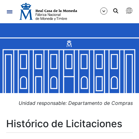
Navegación
Mostrar/Ocultar
Mostrar/Ocultar
Mostrar/Ocultar
Mostrar/Ocultar
Mostrar/Ocultar
Unidad responsable: Departamento de Compras
Histórico de Licitaciones
Mostrar/Ocultar