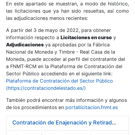
En este apartado se muestran, a modo de histórico,
las licitaciones que ya han sido resueltas, así como
Mostrar/Ocultar
las adjudicaciones menos recientes:
Mostrar/Ocultar
A partir del 3 de mayo de 2022, para obtener
información respecto a
Mostrar/Ocultar
Licitaciones en curso
y
Adjudicaciones
ya aprobadas por la Fábrica
Nacional de Moneda y Timbre - Real Casa de la
Moneda, puede acceder al perfil del contratante del
a FNMT-RCM en la Plataforma de Contratación del
Sector Público accediendo en el siguiente link:
Plataforma de Contratación del Sector Público
(https://contrataciondelestado.es/)
También podrá encontrar más información y algunos
de los procedimientos en
portallicitacion.fnmt.es
Mostrar/Ocultar
Contratación de Enajenación y Retirada de Chatarra durante 2018