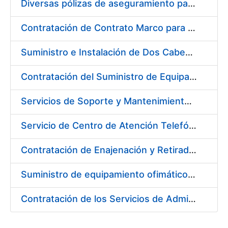
Diversas pólizas de aseguramiento para la FNMT-RCM
Contratación de Contrato Marco para el Suministro de Material de Electrónica e Informática, bienio 2018-2019
Suministro e Instalación de Dos Cabezales Dispensadores de Etiquetas a Registro
Contratación del Suministro de Equipación Informático (Servidores)
Servicios de Soporte y Mantenimiento de Licencias de Software (IBM / Open Text) de la Fábrica Nacional de Moneda y Timbre-Real Casa de la Moneda
Servicio de Centro de Atención Telefónica/CAT (servicios CERES, DNI Electrónico, Revocación/Suspensión/Cancelación de Certificados, Devolución de Certificados y Servicio de Notificaciones Electrónicas–SNE) de FNMT-RCM
Contratación de Enajenación y Retirada de Residuos de PVC y Plásticos durante 2018
Suministro de equipamiento ofimático para la FNMT-RCM
Contratación de los Servicios de Administración, Soporte, Mantenimiento y Help Desk de la Infraestructura de la FNMT-RCM