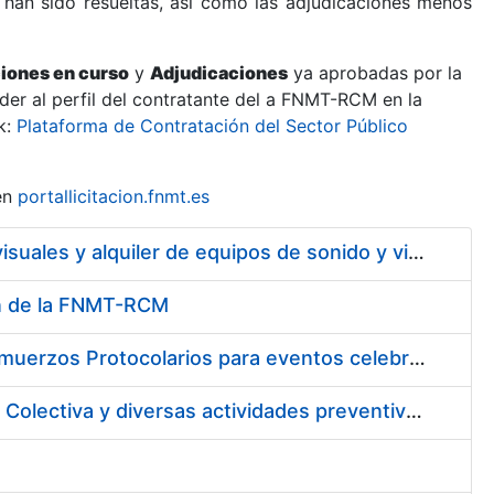
 han sido resueltas, así como las adjudicaciones menos
ciones en curso
y
Adjudicaciones
ya aprobadas por la
er al perfil del contratante del a FNMT-RCM en la
k:
Plataforma de Contratación del Sector Público
en
portallicitacion.fnmt.es
Servicio de mantenimiento y asistencia técnica de equipos audiovisuales y alquiler de equipos de sonido y video y de interpretación simultánea en las instalaciones de la FNMT-RCM en Madrid
ión de la FNMT-RCM
Suscripción de acuerdo marco para los Servicios de Catering y Almuerzos Protocolarios para eventos celebrados en la Real Casa de la Moneda – Fábrica Nacional de Moneda y Timbre
Contratación de los Servicios de Vigilancia de la Salud Individual y Colectiva y diversas actividades preventivas y sanitarias