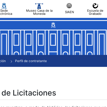
Sede
Museo Casa de la
Escuela de
SIAEN
ectrónica
Moneda
Grabado
tar
tar
tar
tar
ción
Perfil de contratante
tar
 de Licitaciones