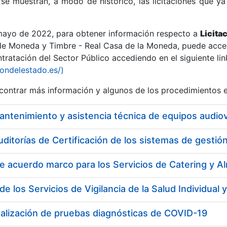
se muestran, a modo de histórico, las licitaciones que ya
 mayo de 2022, para obtener información respecto a
Licita
de Moneda y Timbre - Real Casa de la Moneda, puede acced
ratación del Sector Público accediendo en el siguiente lin
r
iondelestado.es/)
ontrar más información y algunos de los procedimientos 
uditorías de Certificación de los sistemas de gest
tar
ealización de pruebas diagnósticas de COVID-19