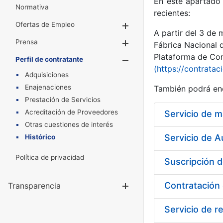
En este apartado 
Normativa
recientes:
Ofertas de Empleo
Mostrar/Ocultar
A partir del 3 de
Prensa
Mostrar/Ocultar
Fábrica Nacional 
Plataforma de Cont
Perfil de contratante
Mostrar/Oculta
(https://contratac
Adquisiciones
Enajenaciones
También podrá enc
Prestación de Servicios
Acreditación de Proveedores
Otras cuestiones de interés
Servicio de A
Histórico
Política de privacidad
Transparencia
Mostrar/Ocul
Servicio de r