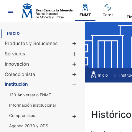
Navegación
FNMT
Ceres
El
INICIO
Productos y Soluciones
Mostrar/Ocul
Servicios
Mostrar/Ocul
Innovación
Mostrar/Ocul
Coleccionista
Mostrar/Ocul
Inicio
Institu
Institución
Mostrar/Ocul
130 Aniversario FNMT
Información institucional
Histórico
Compromisos
Mostrar/Ocultar
Agenda 2030 y ODS