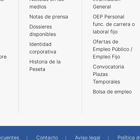
medios
General
Notas de prensa
OEP Personal
func. de carrera o
Dossieres
laboral fijo
disponibles
Ofertas de
Identidad
Empleo Público /
corporativa
bre
Empleo Fijo
Historia de la
Convocatoria
Peseta
Plazas
Temporales
Bolsa de empleo
ecuentes
Contacto
Aviso legal
Política 