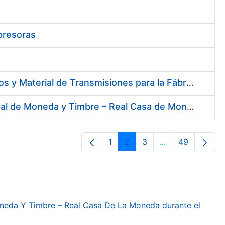
presoras
Contratación de Acuerdo Marco para el Suministro de Rodamientos y Material de Transmisiones para la Fábrica Nacional de Moneda y Timbre – Real Casa de la Moneda
Contratación del Suministro de Gas Natural para la Fábrica Nacional de Moneda y Timbre – Real Casa de Moneda, en sus centros de trabajo de Madrid y Burgos
1
2
3
...
49
Página
Página
Página
Páginas interme
Página
oneda Y Timbre – Real Casa De La Moneda durante el