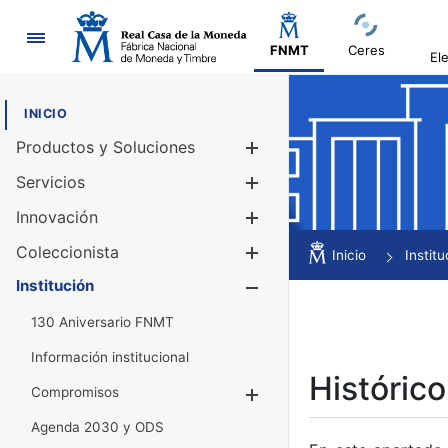
Navegación
FNMT
Ceres
El
INICIO
Productos y Soluciones
Mostrar/Ocul
Servicios
Mostrar/Ocul
Innovación
Mostrar/Ocul
Coleccionista
Mostrar/Ocul
Inicio
Institu
Institución
Mostrar/Ocul
130 Aniversario FNMT
Información institucional
Histórico
Compromisos
Mostrar/Ocultar
Agenda 2030 y ODS