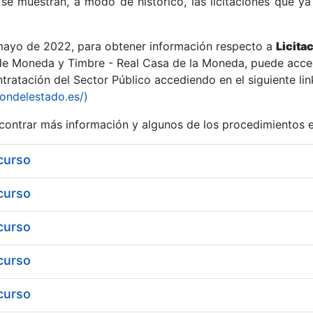
se muestran, a modo de histórico, las licitaciones que ya
 mayo de 2022, para obtener información respecto a
Licita
de Moneda y Timbre - Real Casa de la Moneda, puede acced
ratación del Sector Público accediendo en el siguiente lin
r
iondelestado.es/)
ontrar más información y algunos de los procedimientos 
 curso
 curso
 curso
 curso
tar
 curso