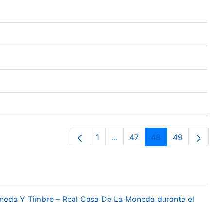
1
...
47
48
49
Página
Páginas intermedias Use TA
Página
Página
Página
oneda Y Timbre – Real Casa De La Moneda durante el