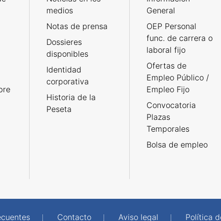
medios
General
Notas de prensa
OEP Personal
func. de carrera o
Dossieres
laboral fijo
disponibles
Ofertas de
Identidad
Empleo Público /
corporativa
bre
Empleo Fijo
Historia de la
Convocatoria
Peseta
Plazas
Temporales
Bolsa de empleo
ecuentes
Contacto
Aviso legal
Política 