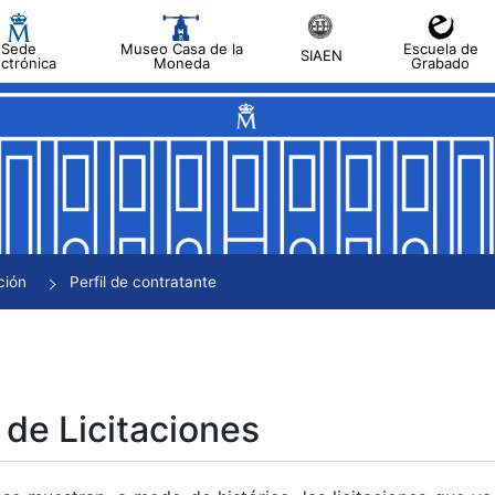
Sede
Museo Casa de la
Escuela de
SIAEN
ectrónica
Moneda
Grabado
tar
tar
tar
tar
ción
Perfil de contratante
tar
 de Licitaciones