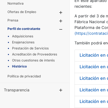
En este apartado 
Normativa
recientes:
Ofertas de Empleo
Mostrar/Ocultar
A partir del 3 de
Prensa
Mostrar/Ocultar
Fábrica Nacional 
Plataforma de Cont
Perfil de contratante
Mostrar/Oculta
(https://contratac
Adquisiciones
Enajenaciones
También podrá enc
Prestación de Servicios
Acreditación de Proveedores
Licitación en
Otras cuestiones de interés
Licitación en
Histórico
Política de privacidad
Licitación en
Licitación en
Transparencia
Mostrar/Ocul
Licitación en