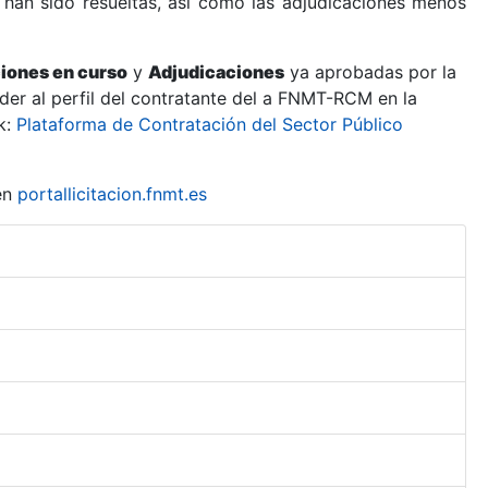
 han sido resueltas, así como las adjudicaciones menos
ciones en curso
y
Adjudicaciones
ya aprobadas por la
er al perfil del contratante del a FNMT-RCM en la
k:
Plataforma de Contratación del Sector Público
en
portallicitacion.fnmt.es