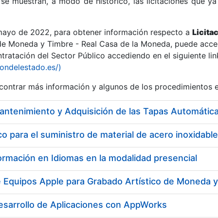
se muestran, a modo de histórico, las licitaciones que ya
 mayo de 2022, para obtener información respecto a
Licita
de Moneda y Timbre - Real Casa de la Moneda, puede acced
ratación del Sector Público accediendo en el siguiente lin
r
iondelestado.es/)
ontrar más información y algunos de los procedimientos 
 para el suministro de material de acero inoxidable
ormación en Idiomas en la modalidad presencial
e Equipos Apple para Grabado Artístico de Moneda 
tar
esarrollo de Aplicaciones con AppWorks