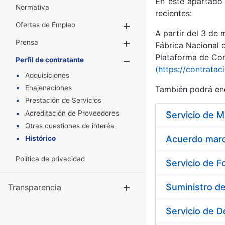
En este apartado 
Normativa
recientes:
Ofertas de Empleo
Mostrar/Ocultar
A partir del 3 de
Prensa
Mostrar/Ocultar
Fábrica Nacional 
Plataforma de Cont
Perfil de contratante
Mostrar/Oculta
(https://contratac
Adquisiciones
Enajenaciones
También podrá enc
Prestación de Servicios
Acreditación de Proveedores
Otras cuestiones de interés
Acuerdo marco
Histórico
Política de privacidad
Servicio de F
Suministro d
Transparencia
Mostrar/Ocul
Servicio de D