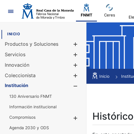
Navegación
FNMT
Ceres
El
INICIO
Productos y Soluciones
Mostrar/Ocul
Servicios
Mostrar/Ocul
Innovación
Mostrar/Ocul
Coleccionista
Mostrar/Ocul
Inicio
Institu
Institución
Mostrar/Ocul
130 Aniversario FNMT
Información institucional
Histórico
Compromisos
Mostrar/Ocultar
Agenda 2030 y ODS