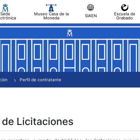
Sede
Museo Casa de la
Escuela de
SIAEN
ectrónica
Moneda
Grabado
tar
tar
tar
tar
ción
Perfil de contratante
tar
 de Licitaciones