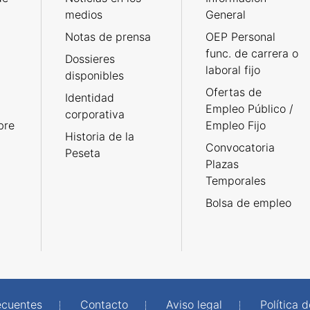
medios
General
Notas de prensa
OEP Personal
func. de carrera o
Dossieres
laboral fijo
disponibles
Ofertas de
Identidad
Empleo Público /
corporativa
bre
Empleo Fijo
Historia de la
Convocatoria
Peseta
Plazas
Temporales
Bolsa de empleo
ecuentes
Contacto
Aviso legal
Política 