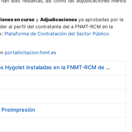
 han sido resueltas, así como las adjudicaciones menos
ciones en curso
y
Adjudicaciones
ya aprobadas por la
er al perfil del contratante del a FNMT-RCM en la
k:
Plataforma de Contratación del Sector Público
en
portallicitacion.fnmt.es
Servicio de Mantenimiento y Adquisición de las Tapas Automáticas Hygolet instaladas en la FNMT-RCM de Madrid, y el Suministro de Rollos de Plásticos Originales
y Preimpresión