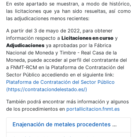
En este apartado se muestran, a modo de histórico,
las licitaciones que ya han sido resueltas, así como
Mostrar/Ocultar
las adjudicaciones menos recientes:
Mostrar/Ocultar
A partir del 3 de mayo de 2022, para obtener
información respecto a
Mostrar/Ocultar
Licitaciones en curso
y
Adjudicaciones
ya aprobadas por la Fábrica
Nacional de Moneda y Timbre - Real Casa de la
Moneda, puede acceder al perfil del contratante del
a FNMT-RCM en la Plataforma de Contratación del
Sector Público accediendo en el siguiente link:
Plataforma de Contratación del Sector Público
(https://contrataciondelestado.es/)
También podrá encontrar más información y algunos
de los procedimientos en
portallicitacion.fnmt.es
Mostrar/Ocultar
Enajenación de metales procedentes de desmonetización