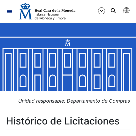
Navegación
Mostrar/Ocultar
Mostrar/Ocultar
Mostrar/Ocultar
Mostrar/Ocultar
Mostrar/Ocultar
Unidad responsable: Departamento de Compras
Histórico de Licitaciones
Mostrar/Ocultar