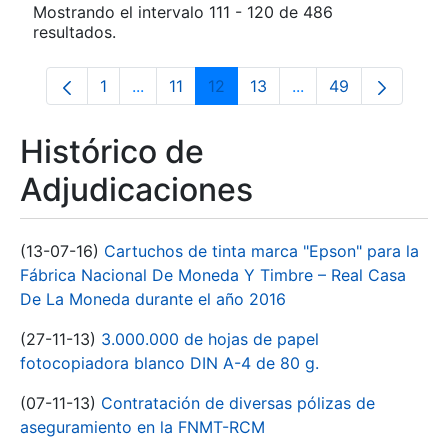
Mostrando el intervalo 111 - 120 de 486
resultados.
1
...
11
12
13
...
49
Página
Páginas intermedias Use TAB para despla
Página
Página
Página
Páginas intermedias
Página
Histórico de
Adjudicaciones
(13-07-16)
Cartuchos de tinta marca "Epson" para la
Fábrica Nacional De Moneda Y Timbre – Real Casa
De La Moneda durante el año 2016
(27-11-13)
3.000.000 de hojas de papel
fotocopiadora blanco DIN A-4 de 80 g.
(07-11-13)
Contratación de diversas pólizas de
aseguramiento en la FNMT-RCM