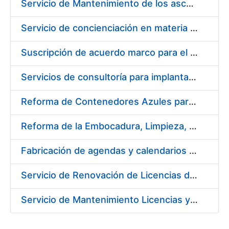
Servicio de Mantenimiento de los ascensores, montacargas y plataformas de minusválidos instalados en la FNMT-RCM
Servicio de concienciación en materia de prevención de riesgos laborales
Suscripción de acuerdo marco para el servicio de diseño y producción del material gráfico necesario para el desarrollo de la actividad comercial, institucional y cultural de la entidad pública empresarial Fábrica Nacional de Moneda y Timbre-Real Casa de la Moneda (FNMT-RCM)
Servicios de consultoría para implantación por fases de un sistema de gestión del ciclo de vida de las aplicaciones en el área de desarrollo de CERES (fase 2)
Reforma de Contenedores Azules para Transporte y Almacenaje de Cospel de Acuñar Moneda
Reforma de la Embocadura, Limpieza, Pintado y Numerado de 700 Contenedores Verdes para Moneda
Fabricación de agendas y calendarios de la FNMT-RCM 2020
Servicio de Renovación de Licencias de Productos Autodesk
Servicio de Mantenimiento Licencias y Soporte a Implantación Liferay de CERES