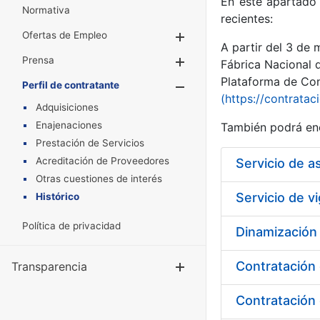
En este apartado 
Normativa
recientes:
Ofertas de Empleo
Mostrar/Ocultar
A partir del 3 de
Prensa
Mostrar/Ocultar
Fábrica Nacional 
Plataforma de Cont
Perfil de contratante
Mostrar/Oculta
(https://contratac
Adquisiciones
Enajenaciones
También podrá enc
Prestación de Servicios
Acreditación de Proveedores
Otras cuestiones de interés
Histórico
Política de privacidad
Dinamización
Contratación 
Transparencia
Mostrar/Ocul
Contratación 