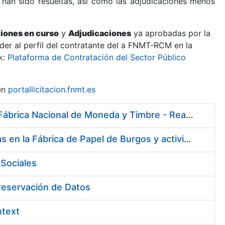
 han sido resueltas, así como las adjudicaciones menos
ciones en curso
y
Adjudicaciones
ya aprobadas por la
er al perfil del contratante del a FNMT-RCM en la
k:
Plataforma de Contratación del Sector Público
en
portallicitacion.fnmt.es
Servicio de asistencia sanitaria de enfermería de urgencias en la Fábrica Nacional de Moneda y Timbre - Real Casa de la Moneda
Servicio de vigilancia de la salud y diversas actividades preventivas en la Fábrica de Papel de Burgos y actividades sanitarias en el centro de trabajo de Madrid de la Fábrica Nacional de Moneda y Timbre - Real Casa de la Moneda
Sociales
Preservación de Datos
ntext