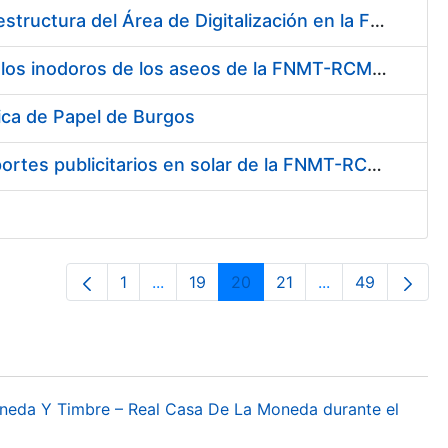
Suministro de Hardware y Software para la Ampliación de la Infraestructura del Área de Digitalización en la FNMT-RCM
Mantenimiento de las tapas automáticas HYGOLET, instaladas en los inodoros de los aseos de la FNMT-RCM, así como el suministro de recambios originales de rollos de plástico
ica de Papel de Burgos
Contratación para la cesión de espacios para la instalación de soportes publicitarios en solar de la FNMT-RCM situado en la confluencia de las calles Cruz del Sur, calle de los Astros y calle del Doctor Esquerdo. Referencia NJ01-2017
1
...
19
20
21
...
49
Página
Páginas intermedias Use TAB para des
Página
Página
Página
Páginas interme
Página
oneda Y Timbre – Real Casa De La Moneda durante el