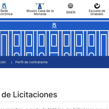
Sede
Museo Casa de la
Escuela de
SIAEN
ectrónica
Moneda
Grabado
tar
tar
tar
tar
ción
Perfil de contratante
tar
 de Licitaciones