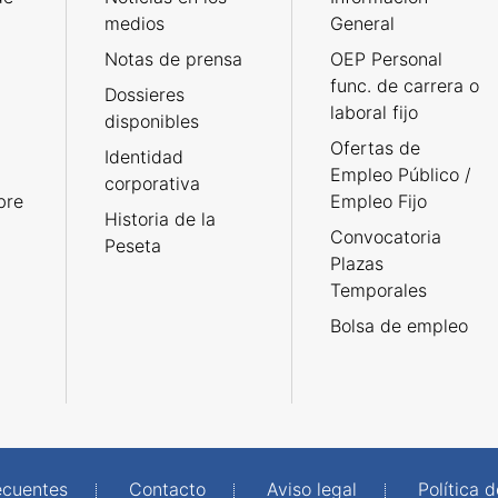
medios
General
Notas de prensa
OEP Personal
func. de carrera o
Dossieres
laboral fijo
disponibles
Ofertas de
Identidad
Empleo Público /
corporativa
bre
Empleo Fijo
Historia de la
Convocatoria
Peseta
Plazas
Temporales
Bolsa de empleo
ecuentes
Contacto
Aviso legal
Política 