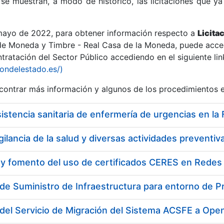
se muestran, a modo de histórico, las licitaciones que ya
 mayo de 2022, para obtener información respecto a
Licita
de Moneda y Timbre - Real Casa de la Moneda, puede acced
ratación del Sector Público accediendo en el siguiente lin
r
iondelestado.es/)
ontrar más información y algunos de los procedimientos 
 y fomento del uso de certificados CERES en Redes 
de Suministro de Infraestructura para entorno de 
tar
del Servicio de Migración del Sistema ACSFE a Ope