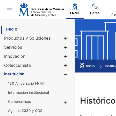
Navegación
FNMT
Ceres
El
INICIO
Productos y Soluciones
Mostrar/Ocul
Servicios
Mostrar/Ocul
Innovación
Mostrar/Ocul
Coleccionista
Mostrar/Ocul
Inicio
Institu
Institución
Mostrar/Ocul
130 Aniversario FNMT
Información institucional
Histórico
Compromisos
Mostrar/Ocultar
Agenda 2030 y ODS