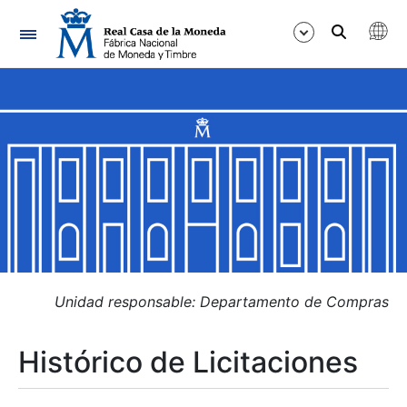
Navegación
Mostrar/Ocultar
Mostrar/Ocultar
Mostrar/Ocultar
Mostrar/Ocultar
Mostrar/Ocultar
Unidad responsable: Departamento de Compras
Histórico de Licitaciones
Mostrar/Ocultar