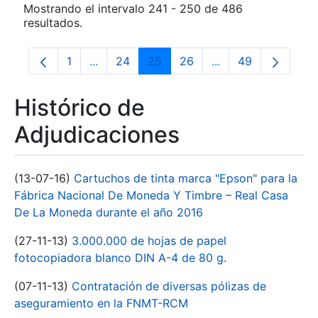
Mostrando el intervalo 241 - 250 de 486
resultados.
1
...
24
25
26
...
49
Página
Páginas intermedias Use TAB para despla
Página
Página
Página
Páginas intermedia
Página
Histórico de
Adjudicaciones
(13-07-16)
Cartuchos de tinta marca "Epson" para la
Fábrica Nacional De Moneda Y Timbre – Real Casa
De La Moneda durante el año 2016
(27-11-13)
3.000.000 de hojas de papel
fotocopiadora blanco DIN A-4 de 80 g.
(07-11-13)
Contratación de diversas pólizas de
aseguramiento en la FNMT-RCM