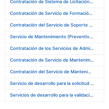
Contratación de Sistema de Licitación Electrónica en la Fábrica Nacional de Moneda y Timbre-Real Casa de la Moneda
Contratación de Servicio de Formación en Idiomas
Contratación del Servicio de Soporte y Mantenimiento de Aplicaciones de Control Industrial
Servicio de Mantenimiento (Preventivo, Correctivo y Legal) de los Aparatos Elevadores de la Fábrica Nacional de Moneda y Timbre-Real Casa de la Moneda en Madrid
Contratación de los Servicios de Administración, Soporte, Mantenimiento y Help Desk de la Infraestructura de la Fábrica Nacional de Moneda y Timbre-Real Casa de la Moneda
Contratación de Servicio de Mantenimiento de Equipamiento Oracle en CERES
Contratación del Servicio de Mantenimiento de SIEM de CERES
Servicio de desarrollo para la solicitud de expedición y revocación de la infraestructura de clave pública de emisión de certificados SSL
Servicios de desarrollo para la validación/aceptación y revocación de solicitudes de expedición de la infraestructura de clave pública de emisión de certificados SSL