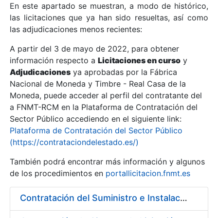
En este apartado se muestran, a modo de histórico,
las licitaciones que ya han sido resueltas, así como
Mostrar/Ocultar
las adjudicaciones menos recientes:
Mostrar/Ocultar
A partir del 3 de mayo de 2022, para obtener
información respecto a
Mostrar/Ocultar
Licitaciones en curso
y
Adjudicaciones
ya aprobadas por la Fábrica
Nacional de Moneda y Timbre - Real Casa de la
Moneda, puede acceder al perfil del contratante del
a FNMT-RCM en la Plataforma de Contratación del
Sector Público accediendo en el siguiente link:
Plataforma de Contratación del Sector Público
(https://contrataciondelestado.es/)
También podrá encontrar más información y algunos
de los procedimientos en
portallicitacion.fnmt.es
Mostrar/Ocultar
Contratación del Suministro e Instalación de un Rebobinador de Banda de Papel