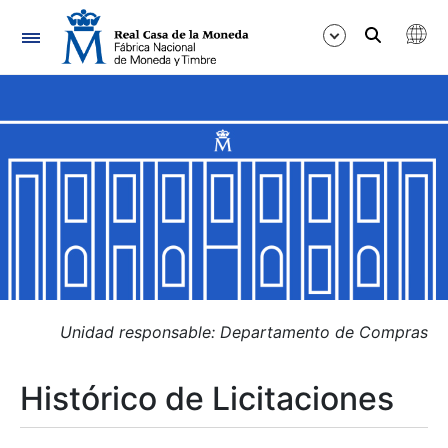
Navegación
Mostrar/Ocultar
Mostrar/Ocultar
Mostrar/Ocultar
Mostrar/Ocultar
Mostrar/Ocultar
Unidad responsable: Departamento de Compras
Histórico de Licitaciones
Mostrar/Ocultar