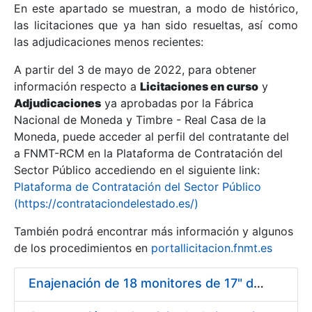
En este apartado se muestran, a modo de histórico,
las licitaciones que ya han sido resueltas, así como
Mostrar/Ocultar
las adjudicaciones menos recientes:
Mostrar/Ocultar
A partir del 3 de mayo de 2022, para obtener
información respecto a
Mostrar/Ocultar
Licitaciones en curso
y
Adjudicaciones
ya aprobadas por la Fábrica
Nacional de Moneda y Timbre - Real Casa de la
Moneda, puede acceder al perfil del contratante del
a FNMT-RCM en la Plataforma de Contratación del
Sector Público accediendo en el siguiente link:
Plataforma de Contratación del Sector Público
(https://contrataciondelestado.es/)
También podrá encontrar más información y algunos
de los procedimientos en
portallicitacion.fnmt.es
Mostrar/Ocultar
Enajenación de 18 monitores de 17" de distintos fabricantes