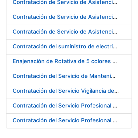
Contratación de Servicio de Asistencia Técnica Eléctrica en la Fábrica de Papel de Burgos durante el año 2017
Contratación de Servicio de Asistencia Técnica Mecánica en la Fábrica de Papel de Burgos durante el año 2017
Contratación de Servicio de Asistencia Técnica Obras Civiles en la Fábrica de Papel de Burgos durante el año 2017
Contratación del suministro de electricidad a los diferentes centros de trabajo de la FNMT-RCM
Enajenación de Rotativa de 5 colores Goebel Optiforma FRR-520
Contratación del Servicio de Mantenimiento y Soporte 8X5 para productos y desarrollos ReadSoft y productos Windows para el entorno de Digitalización 2017
Contratación del Servicio Vigilancia de la Salud y Diversas Actividades Preventivas en la Fábrica de Papel de Burgos y Actividades Sanitarias en los Centros de Trabajo de Madrid, de la FNMT-RCM
Contratación del Servicio Profesional de Asesoramiento Jurídico
Contratación del Servicio Profesional de Defensa y Representación Jurídico Laboral