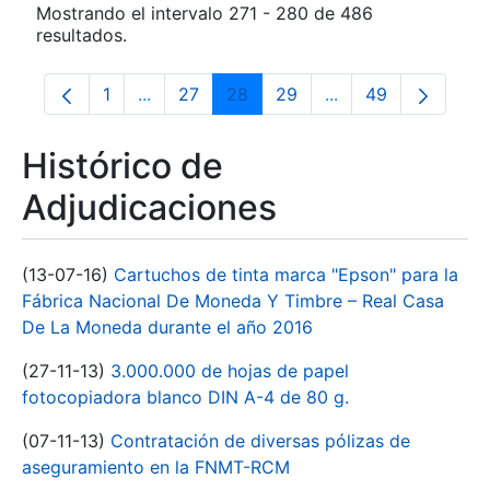
Mostrando el intervalo 271 - 280 de 486
resultados.
1
...
27
28
29
...
49
Página
Páginas intermedias Use TAB para despla
Página
Página
Página
Páginas intermedia
Página
Histórico de
Adjudicaciones
(13-07-16)
Cartuchos de tinta marca "Epson" para la
Fábrica Nacional De Moneda Y Timbre – Real Casa
De La Moneda durante el año 2016
(27-11-13)
3.000.000 de hojas de papel
fotocopiadora blanco DIN A-4 de 80 g.
(07-11-13)
Contratación de diversas pólizas de
aseguramiento en la FNMT-RCM