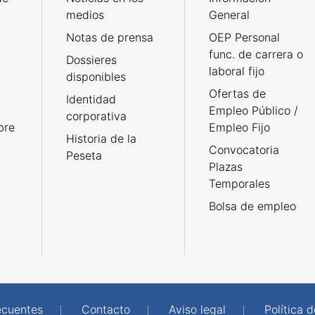
medios
General
Notas de prensa
OEP Personal
func. de carrera o
Dossieres
laboral fijo
disponibles
Ofertas de
Identidad
Empleo Público /
corporativa
bre
Empleo Fijo
Historia de la
Convocatoria
Peseta
Plazas
Temporales
Bolsa de empleo
ecuentes
Contacto
Aviso legal
Política 