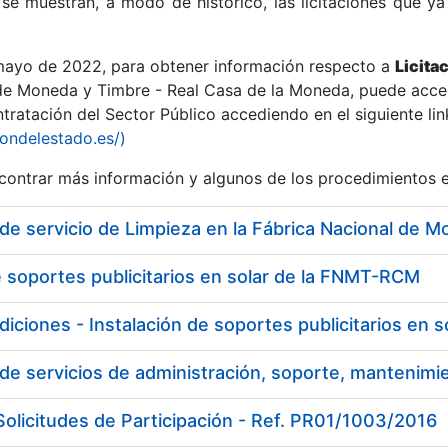
se muestran, a modo de histórico, las licitaciones que ya
 mayo de 2022, para obtener información respecto a
Licita
de Moneda y Timbre - Real Casa de la Moneda, puede acced
ratación del Sector Público accediendo en el siguiente lin
r
iondelestado.es/)
ontrar más información y algunos de los procedimientos 
de servicio de Limpieza en la Fábrica Nacional de
e soportes publicitarios en solar de la FNMT-RCM
diciones - Instalación de soportes publicitarios en
tar
olicitudes de Participación - Ref. PR01/1003/2016