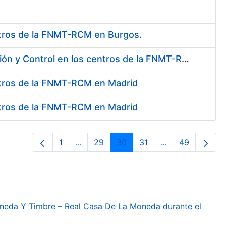
entros de la FNMT-RCM en Burgos.
Pliego de condiciones - Servicio de Seguridad, Vigilancia, Protección y Control en los centros de la FNMT-RCM en Burgos
entros de la FNMT-RCM en Madrid
entros de la FNMT-RCM en Madrid
1
...
29
30
31
...
49
Página
Páginas intermedias Use TAB para des
Página
Página
Página
Páginas interme
Página
oneda Y Timbre – Real Casa De La Moneda durante el