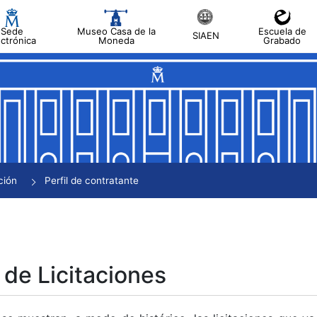
Sede
Museo Casa de la
Escuela de
SIAEN
ectrónica
Moneda
Grabado
tar
tar
tar
tar
ción
Perfil de contratante
tar
 de Licitaciones