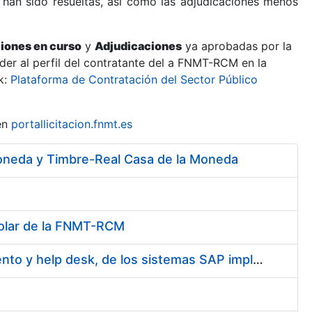
 han sido resueltas, así como las adjudicaciones menos
ciones en curso
y
Adjudicaciones
ya aprobadas por la
er al perfil del contratante del a FNMT-RCM en la
k:
Plataforma de Contratación del Sector Público
en
portallicitacion.fnmt.es
 Moneda y Timbre-Real Casa de la Moneda
 solar de la FNMT-RCM
Contratación de servicios de administración, soporte, mantenimiento y help desk, de los sistemas SAP implantados en la FNMT-RCM