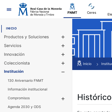
Navegación
FNMT
Ceres
El
INICIO
Productos y Soluciones
Mostrar/Ocul
Servicios
Mostrar/Ocul
Innovación
Mostrar/Ocul
Coleccionista
Mostrar/Ocul
Inicio
Institu
Institución
Mostrar/Ocul
130 Aniversario FNMT
Información institucional
Histórico
Compromisos
Mostrar/Ocultar
Agenda 2030 y ODS