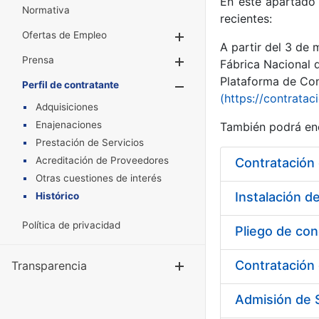
En este apartado 
Normativa
recientes:
Ofertas de Empleo
Mostrar/Ocultar
A partir del 3 de
Prensa
Mostrar/Ocultar
Fábrica Nacional 
Plataforma de Cont
Perfil de contratante
Mostrar/Oculta
(https://contratac
Adquisiciones
Enajenaciones
También podrá enc
Prestación de Servicios
Acreditación de Proveedores
Contratación 
Otras cuestiones de interés
Instalación d
Histórico
Política de privacidad
Pliego de con
Transparencia
Mostrar/Ocul
Admisión de S