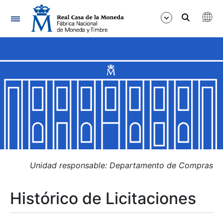
Navegación
Mostrar/Ocultar
Mostrar/Ocultar
Mostrar/Ocultar
Mostrar/Ocultar
Mostrar/Ocultar
Unidad responsable: Departamento de Compras
Histórico de Licitaciones
Mostrar/Ocultar