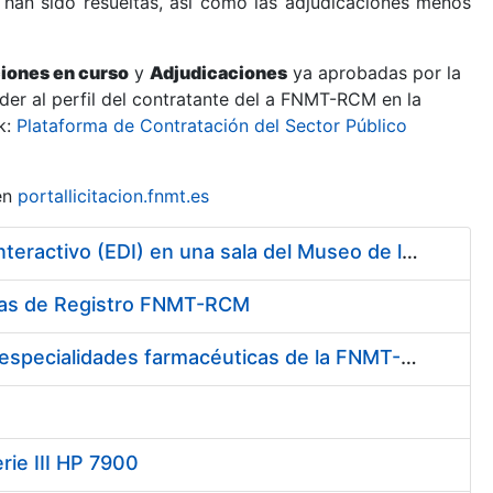
 han sido resueltas, así como las adjudicaciones menos
ciones en curso
y
Adjudicaciones
ya aprobadas por la
er al perfil del contratante del a FNMT-RCM en la
k:
Plataforma de Contratación del Sector Público
en
portallicitacion.fnmt.es
Contratación de la Construcción y Montaje de un Espacio Demo Interactivo (EDI) en una sala del Museo de la Fábrica Nacional de Moneda y Timbre-Real Casa de la Moneda en Madrid
cinas de Registro FNMT-RCM
Contratación del suministro de medicamentos, vacunas y demás especialidades farmacéuticas de la FNMT-RCM
rie III HP 7900