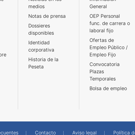
medios
General
Notas de prensa
OEP Personal
func. de carrera o
Dossieres
laboral fijo
disponibles
Ofertas de
Identidad
Empleo Público /
corporativa
bre
Empleo Fijo
Historia de la
Convocatoria
Peseta
Plazas
Temporales
Bolsa de empleo
ecuentes
Contacto
Aviso legal
Política 