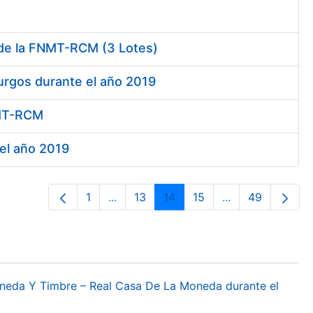
 de la FNMT-RCM (3 Lotes)
urgos durante el año 2019
FNMT-RCM
 el año 2019
1
...
13
14
15
...
49
Página
Páginas intermedias Use TAB para des
Página
Página
Página
Páginas interme
Página
oneda Y Timbre – Real Casa De La Moneda durante el