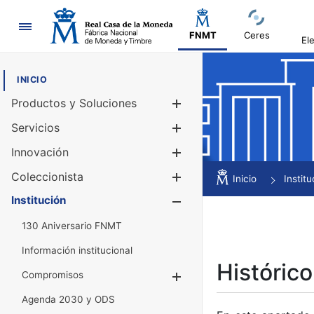
Navegación
FNMT
Ceres
El
INICIO
Productos y Soluciones
Mostrar/Ocul
Servicios
Mostrar/Ocul
Innovación
Mostrar/Ocul
Coleccionista
Mostrar/Ocul
Inicio
Institu
Institución
Mostrar/Ocul
130 Aniversario FNMT
Información institucional
Histórico
Compromisos
Mostrar/Ocultar
Agenda 2030 y ODS