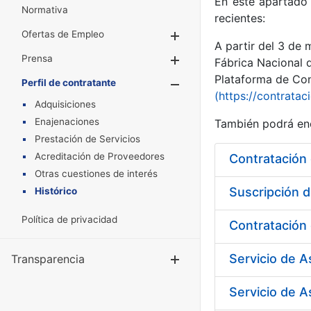
En este apartado 
Normativa
recientes:
Ofertas de Empleo
Mostrar/Ocultar
A partir del 3 de
Prensa
Mostrar/Ocultar
Fábrica Nacional 
Plataforma de Cont
Perfil de contratante
Mostrar/Oculta
(https://contratac
Adquisiciones
Enajenaciones
También podrá enc
Prestación de Servicios
Acreditación de Proveedores
Otras cuestiones de interés
Suscripción d
Histórico
Política de privacidad
Servicio de 
Transparencia
Mostrar/Ocul
Servicio de A