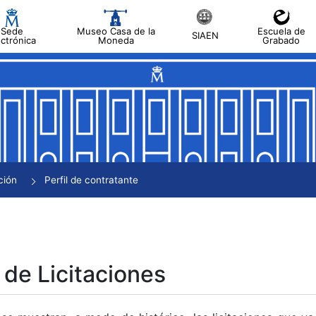
Sede
Museo Casa de la
Escuela de
SIAEN
ectrónica
Moneda
Grabado
tar
tar
tar
tar
ción
Perfil de contratante
tar
 de Licitaciones