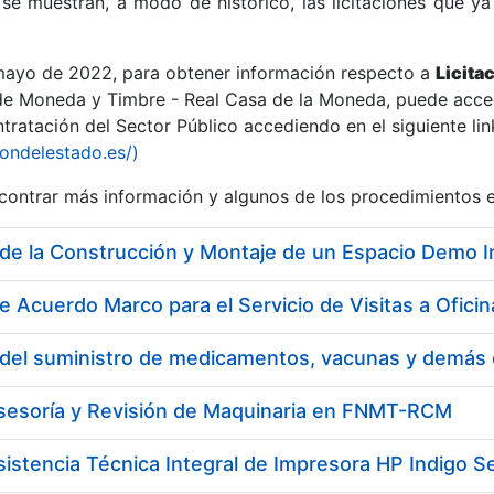
se muestran, a modo de histórico, las licitaciones que ya
 mayo de 2022, para obtener información respecto a
Licita
de Moneda y Timbre - Real Casa de la Moneda, puede acced
ratación del Sector Público accediendo en el siguiente lin
r
iondelestado.es/)
ontrar más información y algunos de los procedimientos 
e Acuerdo Marco para el Servicio de Visitas a Ofi
Asesoría y Revisión de Maquinaria en FNMT-RCM
tar
sistencia Técnica Integral de Impresora HP Indigo Se