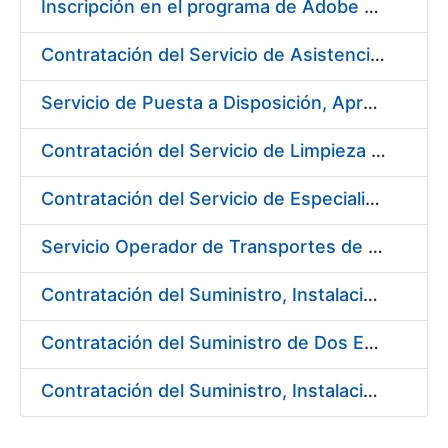
Inscripción en el programa de Adobe CLP
Contratación del Servicio de Asistencia Técnica Ambiental en la Fábrica de Papel de Burgos
Servicio de Puesta a Disposición, Aprovisionamiento y Mantenimiento de Máquinas Expendedoras de Alimentos Sólidos y Bebidas Calientes y Frías
Contratación del Servicio de Limpieza en la FNMT-RCM para el año 2018
Contratación del Servicio de Especialistas Técnicos en Prevención y Extinción de Incendios en los centros de la Fábrica Nacional de Moneda y Timbre – Real Casa de la Moneda
Servicio Operador de Transportes de Seguridad para los diferentes Servicios de Mercancías de la Fábrica Nacional de Moneda y Timbre-Real Casa de la Moneda
Contratación del Suministro, Instalación y Puesta en Marcha de Equipos y Sistemas de Seguridad para el nuevo edificio de la Fábrica de Papel, en Burgos, de la FNMT-RCM
Contratación del Suministro de Dos Enfriadoras de Agua para la Central de Producción EF-3 en la Fábrica Nacional de Moneda y Timbre-Real Casa de la Moneda
Contratación del Suministro, Instalación y Puesta en Marcha de los sistemas de Aire Acondicionado para nueva Máquina de Papel