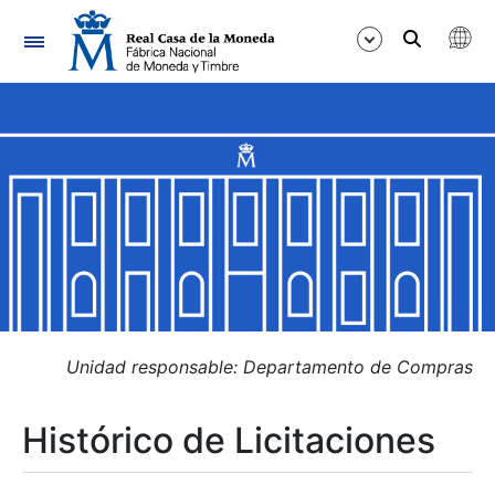
Navegación
Mostrar/Ocultar
Mostrar/Ocultar
Mostrar/Ocultar
Mostrar/Ocultar
Mostrar/Ocultar
Unidad responsable: Departamento de Compras
Histórico de Licitaciones
Mostrar/Ocultar