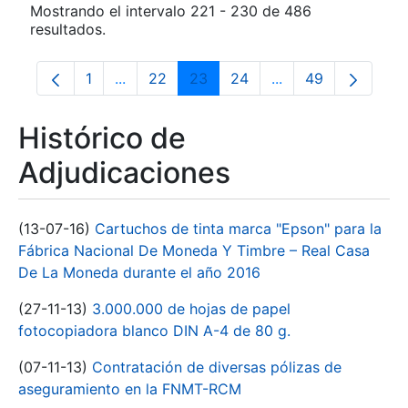
Mostrando el intervalo 221 - 230 de 486
resultados.
1
...
22
23
24
...
49
Página
Páginas intermedias Use TAB para despla
Página
Página
Página
Páginas intermedia
Página
Histórico de
Adjudicaciones
(13-07-16)
Cartuchos de tinta marca "Epson" para la
Fábrica Nacional De Moneda Y Timbre – Real Casa
De La Moneda durante el año 2016
(27-11-13)
3.000.000 de hojas de papel
fotocopiadora blanco DIN A-4 de 80 g.
(07-11-13)
Contratación de diversas pólizas de
aseguramiento en la FNMT-RCM