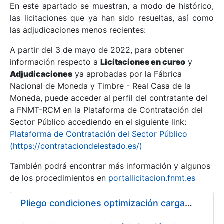
En este apartado se muestran, a modo de histórico,
las licitaciones que ya han sido resueltas, así como
Mostrar/Ocultar
las adjudicaciones menos recientes:
Mostrar/Ocultar
A partir del 3 de mayo de 2022, para obtener
información respecto a
Mostrar/Ocultar
Licitaciones en curso
y
Adjudicaciones
ya aprobadas por la Fábrica
Nacional de Moneda y Timbre - Real Casa de la
Moneda, puede acceder al perfil del contratante del
a FNMT-RCM en la Plataforma de Contratación del
Sector Público accediendo en el siguiente link:
Plataforma de Contratación del Sector Público
(https://contrataciondelestado.es/)
También podrá encontrar más información y algunos
de los procedimientos en
portallicitacion.fnmt.es
Mostrar/Ocultar
Pliego condiciones optimización cargas compras firmado