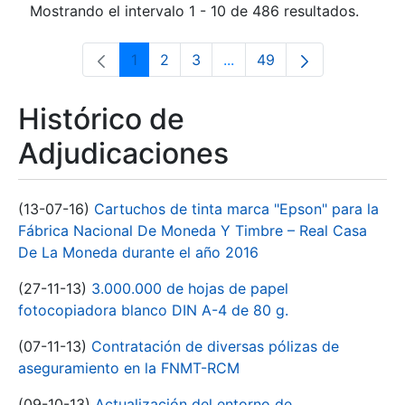
Mostrando el intervalo 1 - 10 de 486 resultados.
1
2
3
...
49
Página
Página
Página
Páginas intermedias Use 
Página
Histórico de
Adjudicaciones
(13-07-16)
Cartuchos de tinta marca "Epson" para la
Fábrica Nacional De Moneda Y Timbre – Real Casa
De La Moneda durante el año 2016
(27-11-13)
3.000.000 de hojas de papel
fotocopiadora blanco DIN A-4 de 80 g.
(07-11-13)
Contratación de diversas pólizas de
aseguramiento en la FNMT-RCM
(09-10-13)
Actualización del entorno de