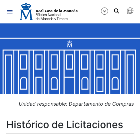
Navegación
Mostrar/Ocultar
Mostrar/Ocultar
Mostrar/Ocultar
Mostrar/Ocultar
Mostrar/Ocultar
Unidad responsable: Departamento de Compras
Histórico de Licitaciones
Mostrar/Ocultar