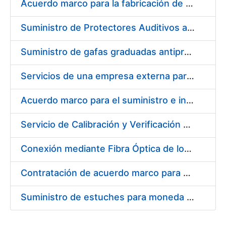
Acuerdo marco para la fabricación de piezas
Suministro de Protectores Auditivos a medida para las personas trabajadoras de los Centros de Trabajo de Madrid y Burgos
Suministro de gafas graduadas antiproyecciones para los trabajadores de la FNMT-RCM en los centros de trabajo de Madrid y Burgos
Servicios de una empresa externa para el asesoramiento y resolución de los recursos de alzada que se presentan relacionados con procesos de selección para la FNMT-RCM
Acuerdo marco para el suministro e instalación de persianas, estores y otros complementos
Servicio de Calibración y Verificación Externa de los Equipos de Medición del Servicio de Prevención de la FNMT-RCM
Conexión mediante Fibra Óptica de los Centros de Proceso de Datos (CPDs) de las sedes de la FNMT-RCM de Burgos y Madrid
Contratación de acuerdo marco para el Suministro de Material de Electricidad para la Fábrica Nacional de Moneda y Timbre-Real Casa de la Moneda en su centro de trabajo de Burgos
Suministro de estuches para moneda de 30 €