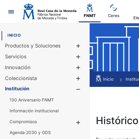
Navegación
FNMT
Ceres
El
INICIO
Productos y Soluciones
Mostrar/Ocul
Servicios
Mostrar/Ocul
Innovación
Mostrar/Ocul
Coleccionista
Mostrar/Ocul
Inicio
Institu
Institución
Mostrar/Ocul
130 Aniversario FNMT
Información institucional
Histórico
Compromisos
Mostrar/Ocultar
Agenda 2030 y ODS