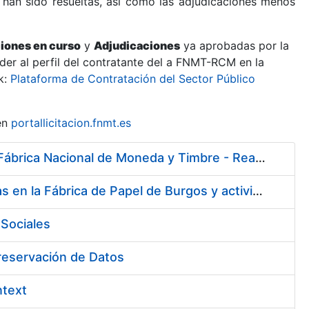
 han sido resueltas, así como las adjudicaciones menos
ciones en curso
y
Adjudicaciones
ya aprobadas por la
er al perfil del contratante del a FNMT-RCM en la
k:
Plataforma de Contratación del Sector Público
en
portallicitacion.fnmt.es
Servicio de asistencia sanitaria de enfermería de urgencias en la Fábrica Nacional de Moneda y Timbre - Real Casa de la Moneda
Servicio de vigilancia de la salud y diversas actividades preventivas en la Fábrica de Papel de Burgos y actividades sanitarias en el centro de trabajo de Madrid de la Fábrica Nacional de Moneda y Timbre - Real Casa de la Moneda
Sociales
Preservación de Datos
ntext