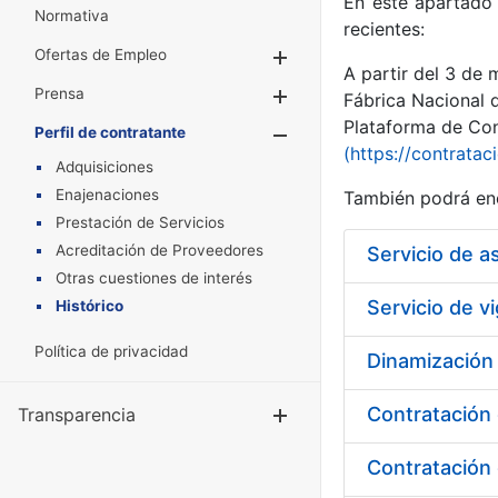
En este apartado 
Normativa
recientes:
Ofertas de Empleo
Mostrar/Ocultar
A partir del 3 de
Prensa
Mostrar/Ocultar
Fábrica Nacional 
Plataforma de Cont
Perfil de contratante
Mostrar/Oculta
(https://contratac
Adquisiciones
Enajenaciones
También podrá enc
Prestación de Servicios
Acreditación de Proveedores
Otras cuestiones de interés
Histórico
Política de privacidad
Dinamización
Contratación 
Transparencia
Mostrar/Ocul
Contratación 