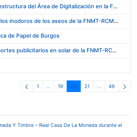
Suministro de Hardware y Software para la Ampliación de la Infraestructura del Área de Digitalización en la FNMT-RCM
Mantenimiento de las tapas automáticas HYGOLET, instaladas en los inodoros de los aseos de la FNMT-RCM, así como el suministro de recambios originales de rollos de plástico
ica de Papel de Burgos
Contratación para la cesión de espacios para la instalación de soportes publicitarios en solar de la FNMT-RCM situado en la confluencia de las calles Cruz del Sur, calle de los Astros y calle del Doctor Esquerdo. Referencia NJ01-2017
1
...
19
20
21
...
49
Página
Páginas intermedias Use TAB para des
Página
Página
Página
Páginas interme
Página
oneda Y Timbre – Real Casa De La Moneda durante el