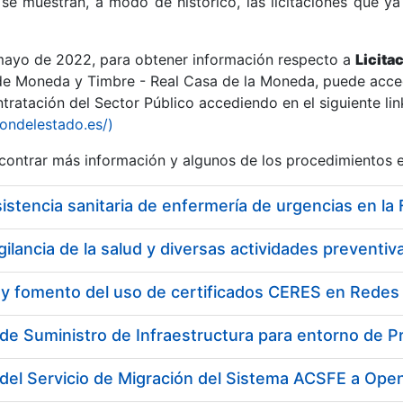
se muestran, a modo de histórico, las licitaciones que ya
 mayo de 2022, para obtener información respecto a
Licita
de Moneda y Timbre - Real Casa de la Moneda, puede acced
ratación del Sector Público accediendo en el siguiente lin
r
iondelestado.es/)
ontrar más información y algunos de los procedimientos 
 y fomento del uso de certificados CERES en Redes 
de Suministro de Infraestructura para entorno de 
tar
del Servicio de Migración del Sistema ACSFE a Ope