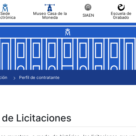
Sede
Museo Casa de la
Escuela de
SIAEN
ectrónica
Moneda
Grabado
tar
tar
tar
tar
ción
Perfil de contratante
tar
 de Licitaciones