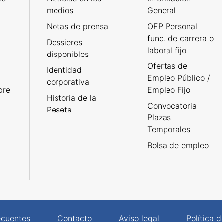
medios
General
Notas de prensa
OEP Personal
func. de carrera o
Dossieres
laboral fijo
disponibles
Ofertas de
Identidad
Empleo Público /
corporativa
bre
Empleo Fijo
Historia de la
Convocatoria
Peseta
Plazas
Temporales
Bolsa de empleo
ecuentes
Contacto
Aviso legal
Política 