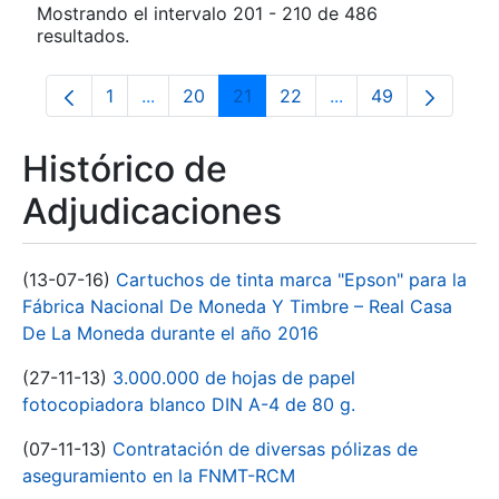
Mostrando el intervalo 201 - 210 de 486
resultados.
1
...
20
21
22
...
49
Página
Páginas intermedias Use TAB para despla
Página
Página
Página
Páginas intermedia
Página
Histórico de
Adjudicaciones
(13-07-16)
Cartuchos de tinta marca "Epson" para la
Fábrica Nacional De Moneda Y Timbre – Real Casa
De La Moneda durante el año 2016
(27-11-13)
3.000.000 de hojas de papel
fotocopiadora blanco DIN A-4 de 80 g.
(07-11-13)
Contratación de diversas pólizas de
aseguramiento en la FNMT-RCM