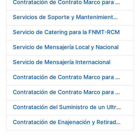
Contratación de Contrato Marco para el Suministro de Material de Ferretería, Bienio 2018-2019
Servicios de Soporte y Mantenimiento de Licencias de Software IBM para Fábrica Nacional de Moneda y Timbre-Real Casa de la Moneda (FNMT-RCM)
Servicio de Catering para la FNMT-RCM
Servicio de Mensajería Local y Nacional
Servicio de Mensajería Internacional
Contratación de Contrato Marco para el Suministro de Material de Electricidad e Iluminación, Bienio 2018-2019
Contratación de Contrato Marco para el Suministro de Material de Transmisiones, Rodamientos y Estanqueidad, Bienio 2018-2019
Contratación del Suministro de un Ultramicrodurómetro
Contratación de Enajenación y Retirada de Recortes Sobrantes y Desperdicios de Papel Impreso y No Impreso durante 2018