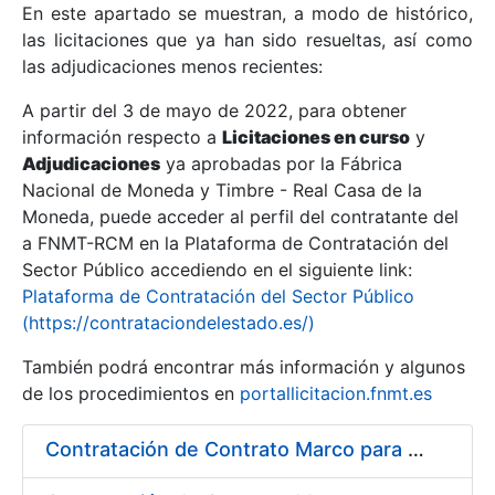
En este apartado se muestran, a modo de histórico,
las licitaciones que ya han sido resueltas, así como
Mostrar/Ocultar
las adjudicaciones menos recientes:
Mostrar/Ocultar
A partir del 3 de mayo de 2022, para obtener
información respecto a
Mostrar/Ocultar
Licitaciones en curso
y
Adjudicaciones
ya aprobadas por la Fábrica
Nacional de Moneda y Timbre - Real Casa de la
Moneda, puede acceder al perfil del contratante del
a FNMT-RCM en la Plataforma de Contratación del
Sector Público accediendo en el siguiente link:
Plataforma de Contratación del Sector Público
(https://contrataciondelestado.es/)
También podrá encontrar más información y algunos
de los procedimientos en
portallicitacion.fnmt.es
Mostrar/Ocultar
Contratación de Contrato Marco para el Suministro de Material de Fontanería y Repuestos de Aire Acondicionado, bienio 2018-2019