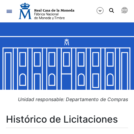
Navegación
Mostrar/Ocultar
Mostrar/Ocultar
Mostrar/Ocultar
Mostrar/Ocultar
Mostrar/Ocultar
Unidad responsable: Departamento de Compras
Histórico de Licitaciones
Mostrar/Ocultar