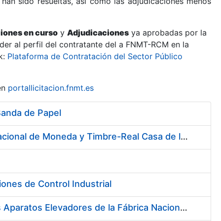
 han sido resueltas, así como las adjudicaciones menos
ciones en curso
y
Adjudicaciones
ya aprobadas por la
er al perfil del contratante del a FNMT-RCM en la
k:
Plataforma de Contratación del Sector Público
en
portallicitacion.fnmt.es
Banda de Papel
Contratación de Sistema de Licitación Electrónica en la Fábrica Nacional de Moneda y Timbre-Real Casa de la Moneda
ones de Control Industrial
Servicio de Mantenimiento (Preventivo, Correctivo y Legal) de los Aparatos Elevadores de la Fábrica Nacional de Moneda y Timbre-Real Casa de la Moneda en Madrid