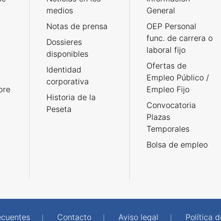
medios
General
Notas de prensa
OEP Personal
func. de carrera o
Dossieres
laboral fijo
disponibles
Ofertas de
Identidad
Empleo Público /
corporativa
bre
Empleo Fijo
Historia de la
Convocatoria
Peseta
Plazas
Temporales
Bolsa de empleo
ecuentes
Contacto
Aviso legal
Política 