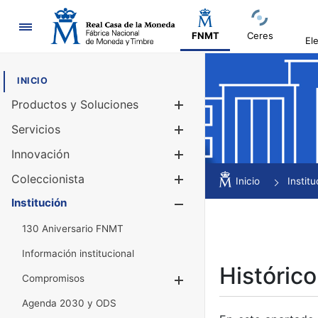
Navegación
FNMT
Ceres
El
INICIO
Productos y Soluciones
Mostrar/Ocul
Servicios
Mostrar/Ocul
Innovación
Mostrar/Ocul
Coleccionista
Mostrar/Ocul
Inicio
Institu
Institución
Mostrar/Ocul
130 Aniversario FNMT
Información institucional
Histórico
Compromisos
Mostrar/Ocultar
Agenda 2030 y ODS