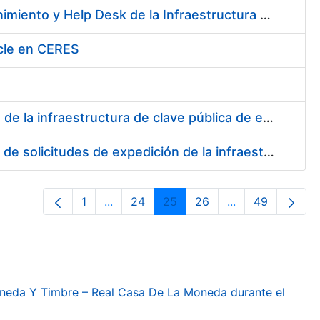
Contratación de los Servicios de Administración, Soporte, Mantenimiento y Help Desk de la Infraestructura de la Fábrica Nacional de Moneda y Timbre-Real Casa de la Moneda
cle en CERES
Servicio de desarrollo para la solicitud de expedición y revocación de la infraestructura de clave pública de emisión de certificados SSL
Servicios de desarrollo para la validación/aceptación y revocación de solicitudes de expedición de la infraestructura de clave pública de emisión de certificados SSL
1
...
24
25
26
...
49
Página
Páginas intermedias Use TAB para desp
Página
Página
Página
Páginas interme
Página
oneda Y Timbre – Real Casa De La Moneda durante el