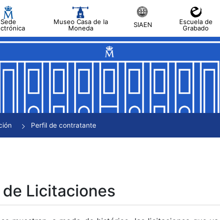
Sede
Museo Casa de la
Escuela de
SIAEN
ectrónica
Moneda
Grabado
tar
tar
tar
tar
ción
Perfil de contratante
tar
 de Licitaciones