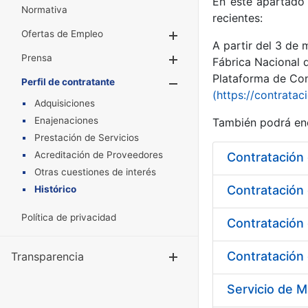
En este apartado 
Normativa
recientes:
Ofertas de Empleo
Mostrar/Ocultar
A partir del 3 de
Prensa
Mostrar/Ocultar
Fábrica Nacional 
Plataforma de Cont
Perfil de contratante
Mostrar/Oculta
(https://contratac
Adquisiciones
Enajenaciones
También podrá enc
Prestación de Servicios
Acreditación de Proveedores
Contratación 
Otras cuestiones de interés
Histórico
Política de privacidad
Contratación 
Contratación 
Transparencia
Mostrar/Ocul