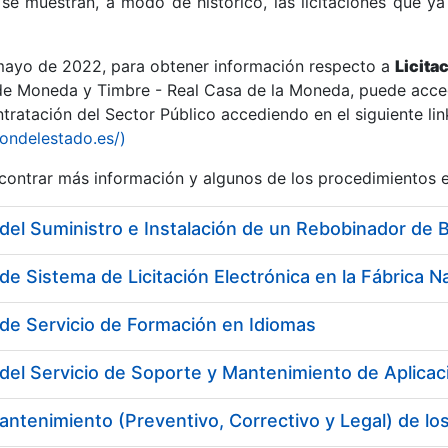
se muestran, a modo de histórico, las licitaciones que ya
 mayo de 2022, para obtener información respecto a
Licita
de Moneda y Timbre - Real Casa de la Moneda, puede acced
ratación del Sector Público accediendo en el siguiente lin
r
iondelestado.es/)
ontrar más información y algunos de los procedimientos 
del Suministro e Instalación de un Rebobinador de 
de Servicio de Formación en Idiomas
del Servicio de Soporte y Mantenimiento de Aplicaci
tar