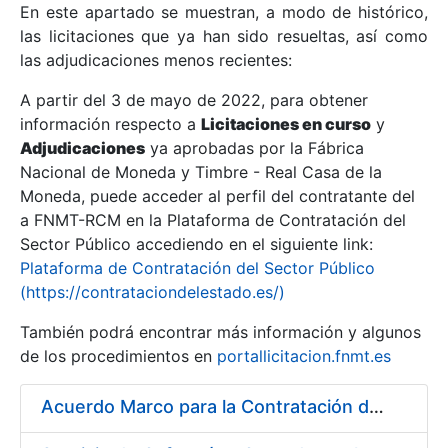
En este apartado se muestran, a modo de histórico,
las licitaciones que ya han sido resueltas, así como
Mostrar/Ocultar
las adjudicaciones menos recientes:
Mostrar/Ocultar
A partir del 3 de mayo de 2022, para obtener
información respecto a
Mostrar/Ocultar
Licitaciones en curso
y
Adjudicaciones
ya aprobadas por la Fábrica
Nacional de Moneda y Timbre - Real Casa de la
Moneda, puede acceder al perfil del contratante del
a FNMT-RCM en la Plataforma de Contratación del
Sector Público accediendo en el siguiente link:
Plataforma de Contratación del Sector Público
(https://contrataciondelestado.es/)
También podrá encontrar más información y algunos
de los procedimientos en
portallicitacion.fnmt.es
Mostrar/Ocultar
Acuerdo Marco para la Contratación del Suministro de Material de Ferretería