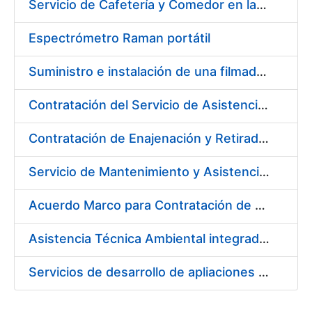
Servicio de Cafetería y Comedor en la sede central de la Fábrica Nacional de Moneda y Timbre-Real Casa de la Moneda en Madrid
Espectrómetro Raman portátil
Suministro e instalación de una filmadora de plantillas pásticas
Contratación del Servicio de Asistencia Sanitaria de Enfermería de Urgencias
Contratación de Enajenación y Retirada de residuos de PVC, policarbonato y plásticos durante el año 2021
Servicio de Mantenimiento y Asistencia Técnica Integral de la máquina HP INDIGO 12000 del Departamento de Timbre en su sede de Madrid
Acuerdo Marco para Contratación de Servicios para desarrollo evolutivo de componentes software de la infraestructura de CERES
Asistencia Técnica Ambiental integrada en la Fábrica de Papel de Burgos
Servicios de desarrollo de apliaciones con APPWORKS