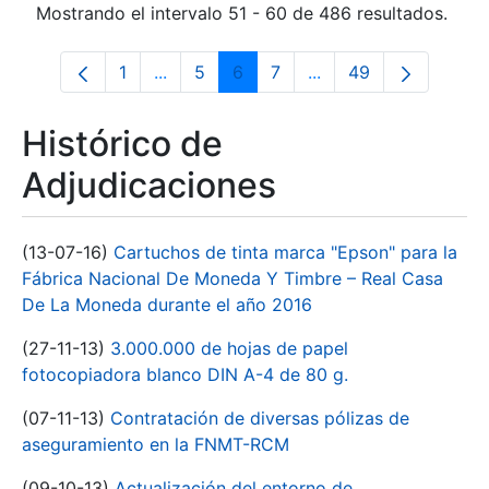
Mostrando el intervalo 51 - 60 de 486 resultados.
1
...
5
6
7
...
49
Página
Páginas intermedias Use TAB para desp
Página
Página
Página
Páginas intermedias 
Página
Histórico de
Adjudicaciones
(13-07-16)
Cartuchos de tinta marca "Epson" para la
Fábrica Nacional De Moneda Y Timbre – Real Casa
De La Moneda durante el año 2016
(27-11-13)
3.000.000 de hojas de papel
fotocopiadora blanco DIN A-4 de 80 g.
(07-11-13)
Contratación de diversas pólizas de
aseguramiento en la FNMT-RCM
(09-10-13)
Actualización del entorno de