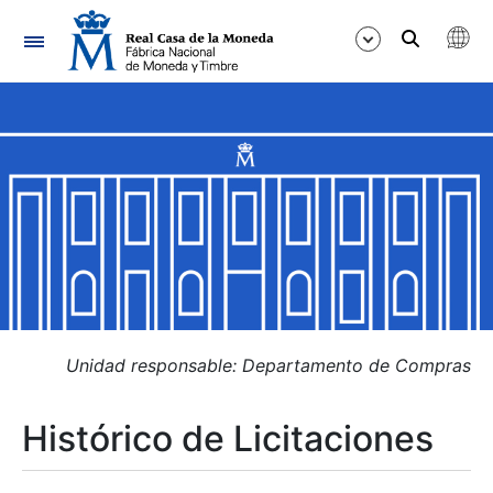
Navegación
Mostrar/Ocultar
Mostrar/Ocultar
Mostrar/Ocultar
Mostrar/Ocultar
Mostrar/Ocultar
Unidad responsable: Departamento de Compras
Histórico de Licitaciones
Mostrar/Ocultar