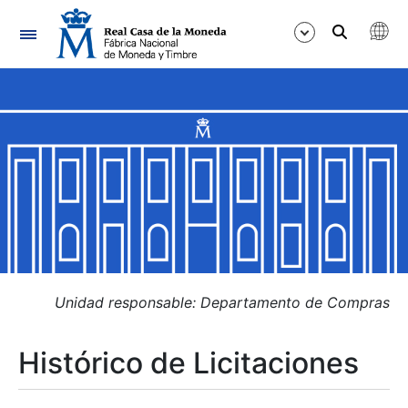
Navegación
Mostrar/Ocultar
Mostrar/Ocultar
Mostrar/Ocultar
Mostrar/Ocultar
Mostrar/Ocultar
Unidad responsable: Departamento de Compras
Histórico de Licitaciones
Mostrar/Ocultar