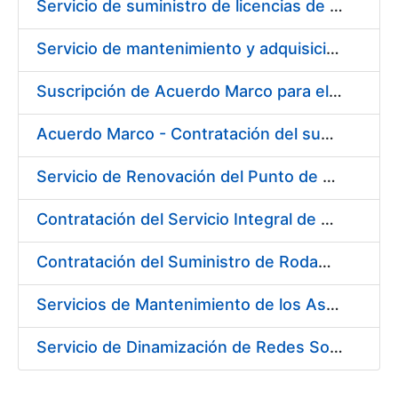
Servicio de suministro de licencias de productos BES12
Servicio de mantenimiento y adquisición de las tapas automáticas HYGOLET instaladas en la FNMT-RCM de Madrid, y el suministro de rollos de plásticos originales
Suscripción de Acuerdo Marco para el Suministro de Material de Ferretería para la Entidad Pública Empresarial Fábrica Nacional de Moneda y Timbre-Real Casa de la Moneda (FNMT-RCM)
Acuerdo Marco - Contratación del suministro de Material de Electricidad para la Fábrica de papel de Burgos. PA AM /FP/004/2020-2021
Servicio de Renovación del Punto de Venta de la Tienda del Museo de la FNMT-RCM
Contratación del Servicio Integral de Cardioprotección para sus Sedes de Madrid y Burgos
Contratación del Suministro de Rodamientos y Material de Transmisiones para la Fábrica Nacional de Moneda y Timbre - Real Casa de la Moneda
Servicios de Mantenimiento de los Ascensores, Montacargas y Plataformas de Minusválidos instalados en la Fábrica de Papel de Burgos
Servicio de Dinamización de Redes Sociales