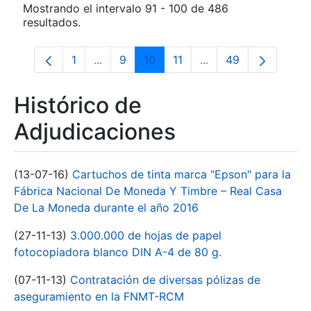
Mostrando el intervalo 91 - 100 de 486
resultados.
1
...
9
10
11
...
49
Página
Páginas intermedias Use TAB para despl
Página
Página
Página
Páginas intermedias
Página
Histórico de
Adjudicaciones
(13-07-16)
Cartuchos de tinta marca "Epson" para la
Fábrica Nacional De Moneda Y Timbre – Real Casa
De La Moneda durante el año 2016
(27-11-13)
3.000.000 de hojas de papel
fotocopiadora blanco DIN A-4 de 80 g.
(07-11-13)
Contratación de diversas pólizas de
aseguramiento en la FNMT-RCM