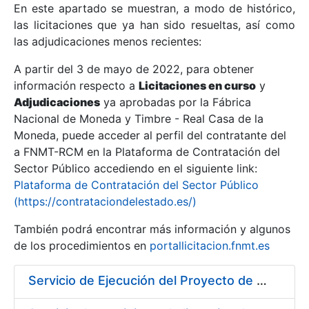
En este apartado se muestran, a modo de histórico,
las licitaciones que ya han sido resueltas, así como
Mostrar/Ocultar
las adjudicaciones menos recientes:
Mostrar/Ocultar
A partir del 3 de mayo de 2022, para obtener
información respecto a
Mostrar/Ocultar
Licitaciones en curso
y
Adjudicaciones
ya aprobadas por la Fábrica
Nacional de Moneda y Timbre - Real Casa de la
Moneda, puede acceder al perfil del contratante del
a FNMT-RCM en la Plataforma de Contratación del
Sector Público accediendo en el siguiente link:
Plataforma de Contratación del Sector Público
(https://contrataciondelestado.es/)
También podrá encontrar más información y algunos
de los procedimientos en
portallicitacion.fnmt.es
Mostrar/Ocultar
Servicio de Ejecución del Proyecto de Diseño, Construcción, Montaje, Desmontaje y Transporte de Stands para las diferentes Ferias Nacionales e Internacionales a celebrar durante 2020