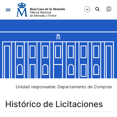
Navegación
Mostrar/Ocultar
Mostrar/Ocultar
Mostrar/Ocultar
Mostrar/Ocultar
Mostrar/Ocultar
Unidad responsable: Departamento de Compras
Histórico de Licitaciones
Mostrar/Ocultar