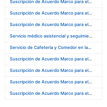
Suscripción de Acuerdo Marco para el Suministro de Rodamientos y material de Transmisión para la Fábrica de Papel de Seguridad de la FNMT-RCM en Burgos
Suscripción de Acuerdo Marco para el Suministro de Material de Ferretería para la Fábrica de Papel de Seguridad de la FNMT-RCM en Burgos
Suscripción de Acuerdo Marco para el Suministro de Material de Electricidad para la Fábrica de Papel de Seguridad de la FNMT-RCM en Burgos
Servicio médico asistencial y seguimiento del absentismo laboral para la FNMT-RCM en su sede de Burgos
Servicio de Cafetería y Comedor en la Sede Central de la Fábrica Nacional de Moneda y Timbre-Real Casa de la Moneda en Madrid
Suscripción de Acuerdo Marco para el Suministro de Herramienta y Materiales Específicos para Mecanizado
Suscripción de Acuerdo Marco para el Suministro de Material de Electricidad
Suscripción de Acuerdo Marco para el Suministro de Repuestos Específicos de Maquinaria
Suscripción de Acuerdo Marco para el Suministro de Material de Transmisiones de Potencia, Rodamientos, Estanqueidad e Hidráulica