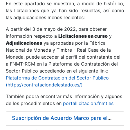
En este apartado se muestran, a modo de histórico,
las licitaciones que ya han sido resueltas, así como
Mostrar/Ocultar
las adjudicaciones menos recientes:
Mostrar/Ocultar
A partir del 3 de mayo de 2022, para obtener
información respecto a
Mostrar/Ocultar
Licitaciones en curso
y
Adjudicaciones
ya aprobadas por la Fábrica
Nacional de Moneda y Timbre - Real Casa de la
Moneda, puede acceder al perfil del contratante del
a FNMT-RCM en la Plataforma de Contratación del
Sector Público accediendo en el siguiente link:
Plataforma de Contratación del Sector Público
(https://contrataciondelestado.es/)
También podrá encontrar más información y algunos
de los procedimientos en
portallicitacion.fnmt.es
Mostrar/Ocultar
Suscripción de Acuerdo Marco para el Suministro de Acero para la fabricación de puntas para troqueles, punzones y matrices