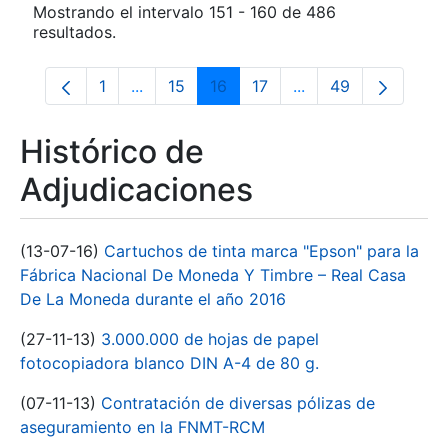
Mostrando el intervalo 151 - 160 de 486
resultados.
1
...
15
16
17
...
49
Página
Páginas intermedias Use TAB para despla
Página
Página
Página
Páginas intermedia
Página
Histórico de
Adjudicaciones
(13-07-16)
Cartuchos de tinta marca "Epson" para la
Fábrica Nacional De Moneda Y Timbre – Real Casa
De La Moneda durante el año 2016
(27-11-13)
3.000.000 de hojas de papel
fotocopiadora blanco DIN A-4 de 80 g.
(07-11-13)
Contratación de diversas pólizas de
aseguramiento en la FNMT-RCM