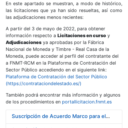
En este apartado se muestran, a modo de histórico,
las licitaciones que ya han sido resueltas, así como
Mostrar/Ocultar
las adjudicaciones menos recientes:
Mostrar/Ocultar
A partir del 3 de mayo de 2022, para obtener
información respecto a
Mostrar/Ocultar
Licitaciones en curso
y
Adjudicaciones
ya aprobadas por la Fábrica
Nacional de Moneda y Timbre - Real Casa de la
Moneda, puede acceder al perfil del contratante del
a FNMT-RCM en la Plataforma de Contratación del
Sector Público accediendo en el siguiente link:
Plataforma de Contratación del Sector Público
(https://contrataciondelestado.es/)
También podrá encontrar más información y algunos
de los procedimientos en
portallicitacion.fnmt.es
Mostrar/Ocultar
Suscripción de Acuerdo Marco para el Suministro de Material de Hierro para la Fábrica de Papel de Seguridad de la FNMT-RCM en Burgos