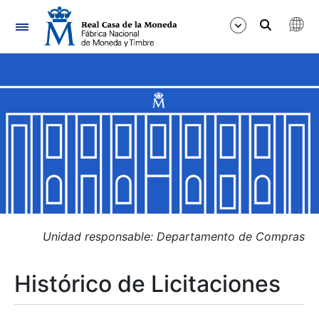
Navegación
Mostrar/Ocultar
Mostrar/Ocultar
Mostrar/Ocultar
Mostrar/Ocultar
Mostrar/Ocultar
Unidad responsable: Departamento de Compras
Histórico de Licitaciones
Mostrar/Ocultar