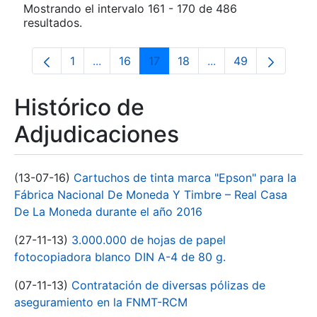
Mostrando el intervalo 161 - 170 de 486
resultados.
1
...
16
17
18
...
49
Página
Páginas intermedias Use TAB para despla
Página
Página
Página
Páginas intermedia
Página
Histórico de
Adjudicaciones
(13-07-16)
Cartuchos de tinta marca "Epson" para la
Fábrica Nacional De Moneda Y Timbre – Real Casa
De La Moneda durante el año 2016
(27-11-13)
3.000.000 de hojas de papel
fotocopiadora blanco DIN A-4 de 80 g.
(07-11-13)
Contratación de diversas pólizas de
aseguramiento en la FNMT-RCM