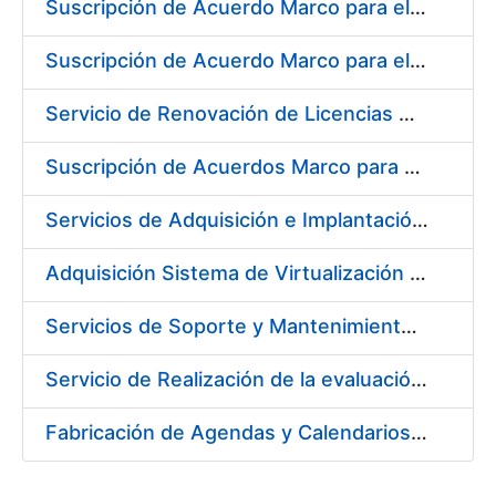
Suscripción de Acuerdo Marco para el Suministro de Material de Neumática para la Fábrica de Papel de Seguridad de la FNMT-RCM en Burgos
Suscripción de Acuerdo Marco para el Suministro de Material de Acero Inoxidable para la Fábrica de Papel de Seguridad de la FNMT-RCM en Burgos
Servicio de Renovación de Licencias Adobe
Suscripción de Acuerdos Marco para el Suministro de Equipos de Protección Individual (EPI’s)
Servicios de Adquisición e Implantación de un Sistema de Gestión Corporativa e Integrada de la Prevención de Riesgos Laborales
Adquisición Sistema de Virtualización VMWARE CERES
Servicios de Soporte y Mantenimiento de Licencias de Software y Help Desk de la Infraestructura de la Fábrica Nacional de Moneda y Timbre-Real Casa de la Moneda
Servicio de Realización de la evaluación de Riesgos Psicosociales y de salud laboral en los puestos de trabajo de la FNMT-RCM
Fabricación de Agendas y Calendarios para FNMT-RCM