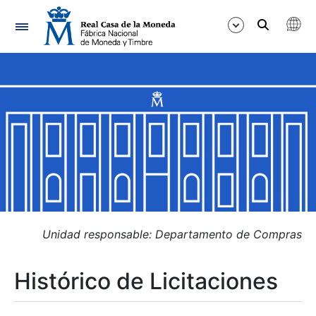
Navegación
Mostrar/Ocultar
Mostrar/Ocultar
Mostrar/Ocultar
Mostrar/Ocultar
Mostrar/Ocultar
Unidad responsable: Departamento de Compras
Histórico de Licitaciones
Mostrar/Ocultar