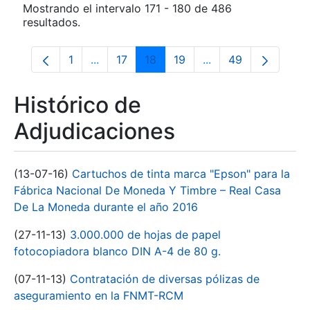
Mostrando el intervalo 171 - 180 de 486
resultados.
1
...
17
18
19
...
49
Página
Páginas intermedias Use TAB para despla
Página
Página
Página
Páginas intermedia
Página
Histórico de
Adjudicaciones
(13-07-16)
Cartuchos de tinta marca "Epson" para la
Fábrica Nacional De Moneda Y Timbre – Real Casa
De La Moneda durante el año 2016
(27-11-13)
3.000.000 de hojas de papel
fotocopiadora blanco DIN A-4 de 80 g.
(07-11-13)
Contratación de diversas pólizas de
aseguramiento en la FNMT-RCM