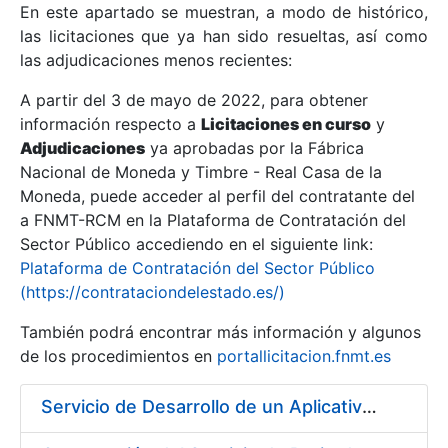
En este apartado se muestran, a modo de histórico,
las licitaciones que ya han sido resueltas, así como
Mostrar/Ocultar
las adjudicaciones menos recientes:
Mostrar/Ocultar
A partir del 3 de mayo de 2022, para obtener
información respecto a
Mostrar/Ocultar
Licitaciones en curso
y
Adjudicaciones
ya aprobadas por la Fábrica
Nacional de Moneda y Timbre - Real Casa de la
Moneda, puede acceder al perfil del contratante del
a FNMT-RCM en la Plataforma de Contratación del
Sector Público accediendo en el siguiente link:
Plataforma de Contratación del Sector Público
(https://contrataciondelestado.es/)
También podrá encontrar más información y algunos
de los procedimientos en
portallicitacion.fnmt.es
Mostrar/Ocultar
Servicio de Desarrollo de un Aplicativo para la Generación de Claves