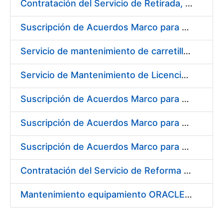
Contratación del Servicio de Retirada, Transporte y Gestión de Briquetas en Fábrica de Papel de Burgos
Suscripción de Acuerdos Marco para el Suministro de Material de Electrónica e Informática
Servicio de mantenimiento de carretillas transportadoras - elevadoras para la FNMT-RCM
Servicio de Mantenimiento de Licencias Liferay
Suscripción de Acuerdos Marco para el Suministro de Material de Filtración
Suscripción de Acuerdos Marco para el Suministro de Material de Fontanería y Aire Acondicionado
Suscripción de Acuerdos Marco para el Suministro de Material de Neumática
Contratación del Servicio de Reforma de la Embocadura, Limpieza, Pintado y Numerado de Contenedores para Moneda de la FNMT-RCM
Mantenimiento equipamiento ORACLE en CERES