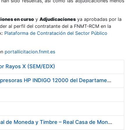
 han sido resueltas, así como las adjudicaciones menos
ciones en curso
y
Adjudicaciones
ya aprobadas por la
er al perfil del contratante del a FNMT-RCM en la
k:
Plataforma de Contratación del Sector Público
en
portallicitacion.fnmt.es
por Rayos X (SEM/EDX)
Servicio de Mantenimiento y Asistencia Técnica Integral de las Impresoras HP INDIGO 12000 del Departamento de Timbre y serie III HP 7900 Departamento de Imprenta/Tarjetas en su sede de Madrid
Contratación del Suministro de Gas Natural para la Fábrica Nacional de Moneda y Timbre – Real Casa de Moneda, en sus centros de trabajo de Madrid y Burgos