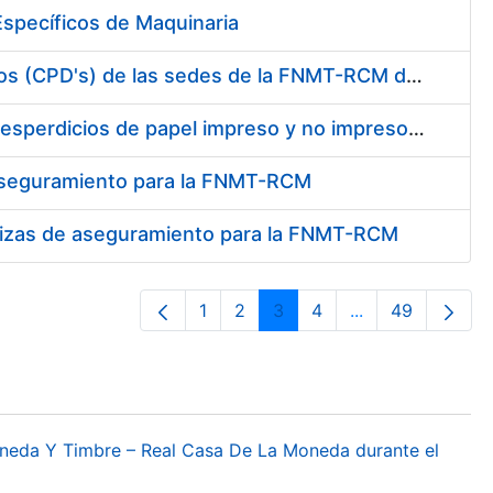
specíficos de Maquinaria
Conexión mediante fibra óptica de los centros de proceso de datos (CPD's) de las sedes de la FNMT-RCM de Burgos y Madrid
Contratación de enajenación y retirada de recortes sobrantes y desperdicios de papel impreso y no impreso durante el año 2022
 aseguramiento para la FNMT-RCM
pólizas de aseguramiento para la FNMT-RCM
1
2
3
4
...
49
Página
Página
Página
Página
Páginas interme
Página
oneda Y Timbre – Real Casa De La Moneda durante el