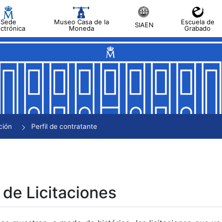
Sede
Museo Casa de la
Escuela de
SIAEN
ectrónica
Moneda
Grabado
tar
tar
tar
tar
ción
Perfil de contratante
tar
 de Licitaciones