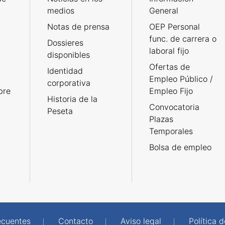
medios
General
Notas de prensa
OEP Personal
func. de carrera o
Dossieres
laboral fijo
disponibles
Ofertas de
Identidad
Empleo Público /
corporativa
bre
Empleo Fijo
Historia de la
Convocatoria
Peseta
Plazas
Temporales
Bolsa de empleo
ecuentes
Contacto
Aviso legal
Política 