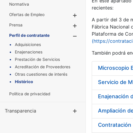
En este apartado 
Normativa
recientes:
Ofertas de Empleo
Mostrar/Ocultar
A partir del 3 de
Prensa
Mostrar/Ocultar
Fábrica Nacional 
Plataforma de Cont
Perfil de contratante
Mostrar/Oculta
(https://contratac
Adquisiciones
Enajenaciones
También podrá enc
Prestación de Servicios
Acreditación de Proveedores
Microscopio 
Otras cuestiones de interés
Histórico
Política de privacidad
Enajenación d
Ampliación de
Transparencia
Mostrar/Ocul