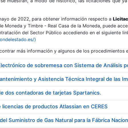
se muestran, a modo de histórico, las licitaciones que ya
 mayo de 2022, para obtener información respecto a
Licita
de Moneda y Timbre - Real Casa de la Moneda, puede acced
ratación del Sector Público accediendo en el siguiente lin
r
iondelestado.es/)
ontrar más información y algunos de los procedimientos 
Electrónico de sobremesa con Sistema de Análisis 
e dos contadoras de tarjetas Spartanics.
 licencias de productos Atlassian en CERES
tar