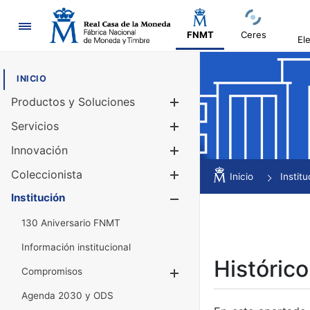
Navegación
FNMT
Ceres
El
INICIO
Productos y Soluciones
Mostrar/Ocul
Servicios
Mostrar/Ocul
Innovación
Mostrar/Ocul
Coleccionista
Mostrar/Ocul
Inicio
Institu
Institución
Mostrar/Ocul
130 Aniversario FNMT
Información institucional
Histórico
Compromisos
Mostrar/Ocultar
Agenda 2030 y ODS