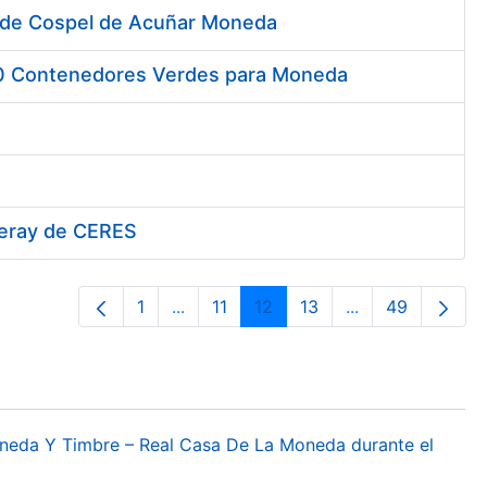
 de Cospel de Acuñar Moneda
00 Contenedores Verdes para Moneda
iferay de CERES
1
...
11
12
13
...
49
Página
Páginas intermedias Use TAB para de
Página
Página
Página
Páginas interme
Página
oneda Y Timbre – Real Casa De La Moneda durante el