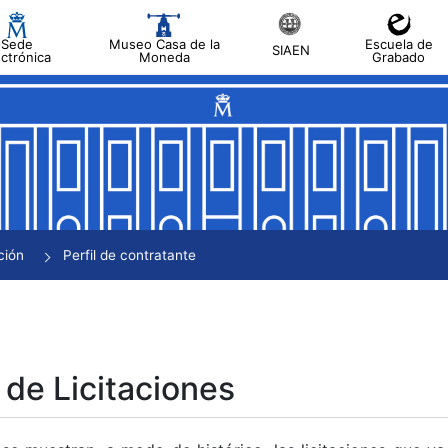
Sede
Museo Casa de la
Escuela de
SIAEN
ectrónica
Moneda
Grabado
tar
tar
tar
tar
ción
Perfil de contratante
tar
 de Licitaciones