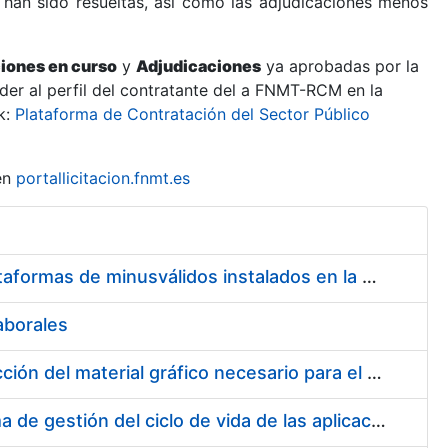
 han sido resueltas, así como las adjudicaciones menos
ciones en curso
y
Adjudicaciones
ya aprobadas por la
er al perfil del contratante del a FNMT-RCM en la
k:
Plataforma de Contratación del Sector Público
en
portallicitacion.fnmt.es
Servicio de Mantenimiento de los ascensores, montacargas y plataformas de minusválidos instalados en la FNMT-RCM
aborales
Suscripción de acuerdo marco para el servicio de diseño y producción del material gráfico necesario para el desarrollo de la actividad comercial, institucional y cultural de la entidad pública empresarial Fábrica Nacional de Moneda y Timbre-Real Casa de la Moneda (FNMT-RCM)
Servicios de consultoría para implantación por fases de un sistema de gestión del ciclo de vida de las aplicaciones en el área de desarrollo de CERES (fase 2)