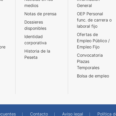
medios
General
Notas de prensa
OEP Personal
func. de carrera o
Dossieres
laboral fijo
disponibles
Ofertas de
Identidad
Empleo Público /
corporativa
bre
Empleo Fijo
Historia de la
Convocatoria
Peseta
Plazas
Temporales
Bolsa de empleo
ecuentes
Contacto
Aviso legal
Política 