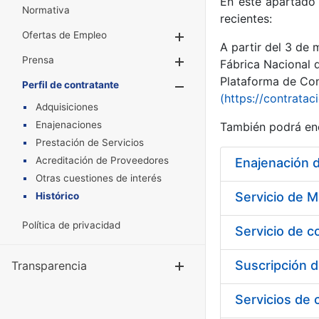
En este apartado 
Normativa
recientes:
Ofertas de Empleo
Mostrar/Ocultar
A partir del 3 de
Prensa
Mostrar/Ocultar
Fábrica Nacional 
Plataforma de Cont
Perfil de contratante
Mostrar/Oculta
(https://contratac
Adquisiciones
Enajenaciones
También podrá enc
Prestación de Servicios
Acreditación de Proveedores
Enajenación 
Otras cuestiones de interés
Histórico
Política de privacidad
Servicio de c
Transparencia
Mostrar/Ocul