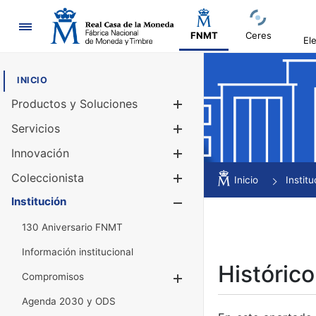
Navegación
FNMT
Ceres
El
INICIO
Productos y Soluciones
Mostrar/Ocul
Servicios
Mostrar/Ocul
Innovación
Mostrar/Ocul
Coleccionista
Mostrar/Ocul
Inicio
Institu
Institución
Mostrar/Ocul
130 Aniversario FNMT
Información institucional
Histórico
Compromisos
Mostrar/Ocultar
Agenda 2030 y ODS