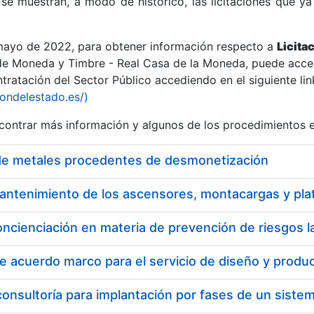
se muestran, a modo de histórico, las licitaciones que ya
 mayo de 2022, para obtener información respecto a
Licita
de Moneda y Timbre - Real Casa de la Moneda, puede acced
ratación del Sector Público accediendo en el siguiente lin
r
iondelestado.es/)
ontrar más información y algunos de los procedimientos 
de metales procedentes de desmonetización
oncienciación en materia de prevención de riesgos l
tar