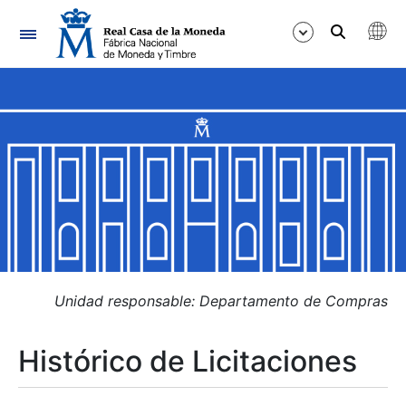
Navegación
Mostrar/Ocultar
Mostrar/Ocultar
Mostrar/Ocultar
Mostrar/Ocultar
Mostrar/Ocultar
Unidad responsable: Departamento de Compras
Histórico de Licitaciones
Mostrar/Ocultar