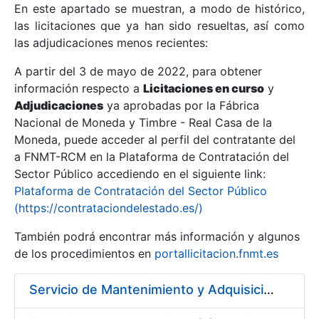
En este apartado se muestran, a modo de histórico,
las licitaciones que ya han sido resueltas, así como
Mostrar/Ocultar
las adjudicaciones menos recientes:
Mostrar/Ocultar
A partir del 3 de mayo de 2022, para obtener
información respecto a
Mostrar/Ocultar
Licitaciones en curso
y
Adjudicaciones
ya aprobadas por la Fábrica
Nacional de Moneda y Timbre - Real Casa de la
Moneda, puede acceder al perfil del contratante del
a FNMT-RCM en la Plataforma de Contratación del
Sector Público accediendo en el siguiente link:
Plataforma de Contratación del Sector Público
(https://contrataciondelestado.es/)
También podrá encontrar más información y algunos
de los procedimientos en
portallicitacion.fnmt.es
Mostrar/Ocultar
Servicio de Mantenimiento y Adquisición de las Tapas Automáticas Hygolet instaladas en la FNMT-RCM de Madrid, y el Suministro de Rollos de Plásticos Originales