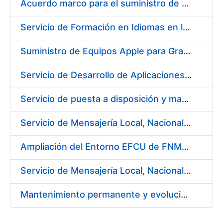
Acuerdo marco para el suministro de material de acero inoxidable
Servicio de Formación en Idiomas en la modalidad presencial
Suministro de Equipos Apple para Grabado Artístico de Moneda y Preimpresión
Servicio de Desarrollo de Aplicaciones con AppWorks
Servicio de puesta a disposición y mantenimiento de contenedores higiénicos, bacteriostáticos, ambientadores, columnas eliminadoras de olores y alfombras antideslizantes para la FNMT-RCM
Servicio de Mensajería Local, Nacional e Internacional que pueda necesitar la Fábrica Nacional de Moneda y Timbre - Real Casa de la Moneda
Ampliación del Entorno EFCU de FNMT-RCM
Servicio de Mensajería Local, Nacional e Internacional para la FNMT-RCM
Mantenimiento permanente y evolución del sistema de notificaciones y comunicaciones electrónicas