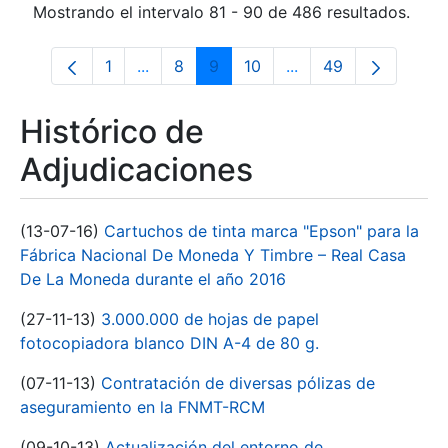
Mostrando el intervalo 81 - 90 de 486 resultados.
1
...
8
9
10
...
49
Página
Páginas intermedias Use TAB para despl
Página
Página
Página
Páginas intermedias
Página
Histórico de
Adjudicaciones
(13-07-16)
Cartuchos de tinta marca "Epson" para la
Fábrica Nacional De Moneda Y Timbre – Real Casa
De La Moneda durante el año 2016
(27-11-13)
3.000.000 de hojas de papel
fotocopiadora blanco DIN A-4 de 80 g.
(07-11-13)
Contratación de diversas pólizas de
aseguramiento en la FNMT-RCM
(09-10-13)
Actualización del entorno de