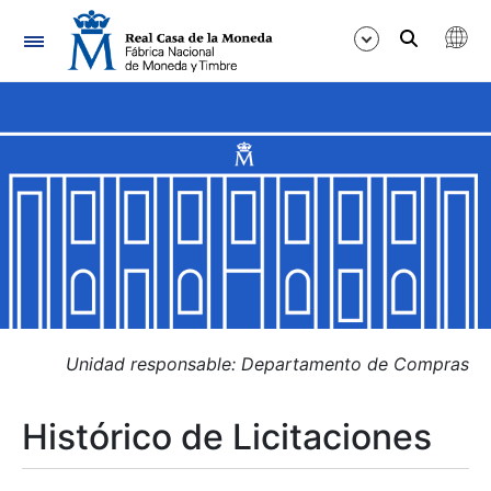
Navegación
Mostrar/Ocultar
Mostrar/Ocultar
Mostrar/Ocultar
Mostrar/Ocultar
Mostrar/Ocultar
Unidad responsable: Departamento de Compras
Histórico de Licitaciones
Mostrar/Ocultar