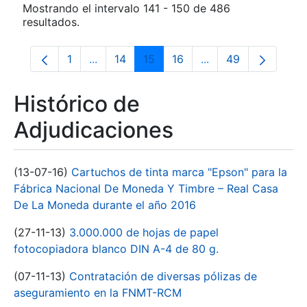
Mostrando el intervalo 141 - 150 de 486
resultados.
1
...
14
15
16
...
49
Página
Páginas intermedias Use TAB para despla
Página
Página
Página
Páginas intermedia
Página
Histórico de
Adjudicaciones
(13-07-16)
Cartuchos de tinta marca "Epson" para la
Fábrica Nacional De Moneda Y Timbre – Real Casa
De La Moneda durante el año 2016
(27-11-13)
3.000.000 de hojas de papel
fotocopiadora blanco DIN A-4 de 80 g.
(07-11-13)
Contratación de diversas pólizas de
aseguramiento en la FNMT-RCM