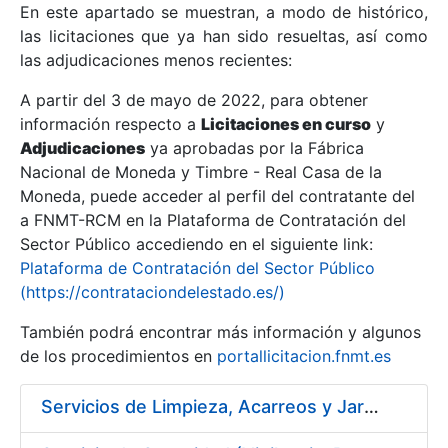
En este apartado se muestran, a modo de histórico,
las licitaciones que ya han sido resueltas, así como
Mostrar/Ocultar
las adjudicaciones menos recientes:
Mostrar/Ocultar
A partir del 3 de mayo de 2022, para obtener
información respecto a
Mostrar/Ocultar
Licitaciones en curso
y
Adjudicaciones
ya aprobadas por la Fábrica
Nacional de Moneda y Timbre - Real Casa de la
Moneda, puede acceder al perfil del contratante del
a FNMT-RCM en la Plataforma de Contratación del
Sector Público accediendo en el siguiente link:
Plataforma de Contratación del Sector Público
(https://contrataciondelestado.es/)
También podrá encontrar más información y algunos
de los procedimientos en
portallicitacion.fnmt.es
Mostrar/Ocultar
Servicios de Limpieza, Acarreos y Jardinería para la Fábrica Nacional de Moneda y Timbre – Real Casa de Moneda