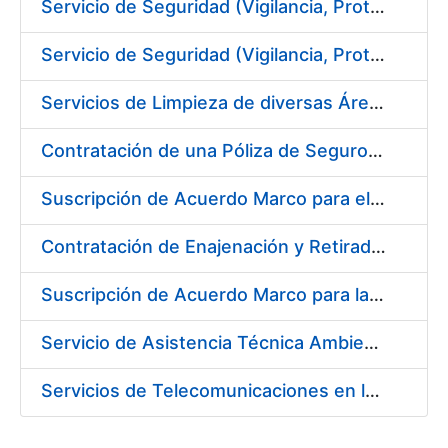
Servicio de Seguridad (Vigilancia, Protección y Control) en los Centros de la FNMT-RCM en Madrid
Servicio de Seguridad (Vigilancia, Protección y Control) en los Centros de la FNMT-RCM en Burgos
Servicios de Limpieza de diversas Áreas y Edificios de la Fábrica, Servicio de Acarreo de Mobiliario y Enseres y Mantenimiento de las Zonas Ajardinadas, para la Fábrica de Papel de Burgos de la Fábrica Nacional de Moneda y Timbre – Real Casa de Moneda
Contratación de una Póliza de Seguro Colectivo de Asistencia Sanitaria
Suscripción de Acuerdo Marco para el Servicio de Visitas a Oficinas de Registro
Contratación de Enajenación y Retirada de Recortes Sobrantes y Desperdicios de Papel Impreso y No Impreso durante el año 2019
Suscripción de Acuerdo Marco para la Contratación de Fabricación de Piezas
Servicio de Asistencia Técnica Ambiental en la FNMT-RCM Burgos
Servicios de Telecomunicaciones en la Fábrica Nacional de Moneda y Timbre - Real Casa de la Moneda