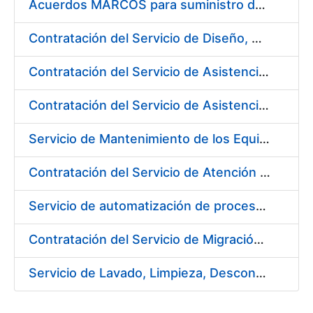
Acuerdos MARCOS para suministro de material de ferretería
Contratación del Servicio de Diseño, Construcción, Montaje y Desmontaje de Stands para diferentes Ferias y Jornadas Nacionales e Internacionales
Contratación del Servicio de Asistencia Técnica en Obras Menores para Fábrica de Papel
Contratación del Servicio de Asistencia Técnica Mecánica para Fábrica de Papel de Burgos
Servicio de Mantenimiento de los Equipos de Transporte de Cargas y Elevación para Fábrica de Papel
Contratación del Servicio de Atención al Público en la Tienda del Museo Casa de la Moneda, de la Fábrica Nacional de Moneda y Timbre-Real Casa de la Moneda
Servicio de automatización de procesos, de la Fábrica Nacional de Moneda y Timbre-Real Casa de la Moneda
Contratación del Servicio de Migración del Sistema ACSFE a Opentext
Servicio de Lavado, Limpieza, Descontaminación y Desinfección de la Ropa de Trabajo del Personal de la FNMT-RCM