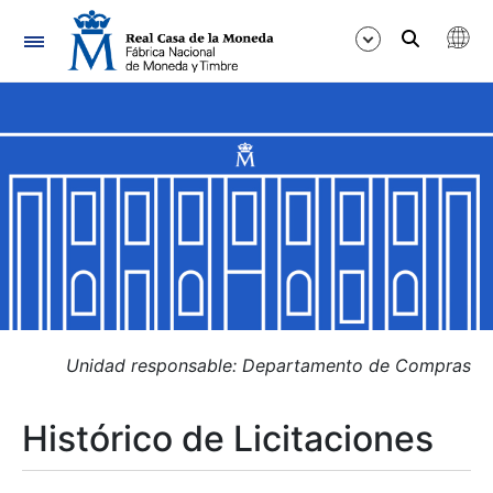
Navegación
Mostrar/Ocultar
Mostrar/Ocultar
Mostrar/Ocultar
Mostrar/Ocultar
Mostrar/Ocultar
Unidad responsable: Departamento de Compras
Histórico de Licitaciones
Mostrar/Ocultar