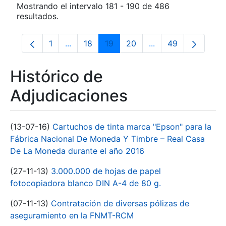
Mostrando el intervalo 181 - 190 de 486
resultados.
1
...
18
19
20
...
49
Página
Páginas intermedias Use TAB para despla
Página
Página
Página
Páginas intermedia
Página
Histórico de
Adjudicaciones
(13-07-16)
Cartuchos de tinta marca "Epson" para la
Fábrica Nacional De Moneda Y Timbre – Real Casa
De La Moneda durante el año 2016
(27-11-13)
3.000.000 de hojas de papel
fotocopiadora blanco DIN A-4 de 80 g.
(07-11-13)
Contratación de diversas pólizas de
aseguramiento en la FNMT-RCM