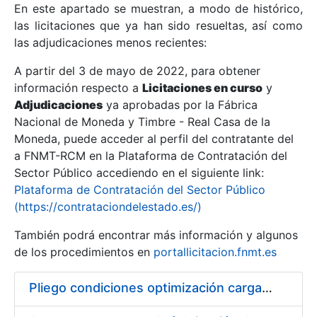
En este apartado se muestran, a modo de histórico,
las licitaciones que ya han sido resueltas, así como
Mostrar/Ocultar
las adjudicaciones menos recientes:
Mostrar/Ocultar
A partir del 3 de mayo de 2022, para obtener
información respecto a
Mostrar/Ocultar
Licitaciones en curso
y
Adjudicaciones
ya aprobadas por la Fábrica
Nacional de Moneda y Timbre - Real Casa de la
Moneda, puede acceder al perfil del contratante del
a FNMT-RCM en la Plataforma de Contratación del
Sector Público accediendo en el siguiente link:
Plataforma de Contratación del Sector Público
(https://contrataciondelestado.es/)
También podrá encontrar más información y algunos
de los procedimientos en
portallicitacion.fnmt.es
Mostrar/Ocultar
Pliego condiciones optimización cargas compras firmado