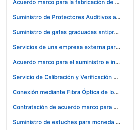
Acuerdo marco para la fabricación de piezas
Suministro de Protectores Auditivos a medida para las personas trabajadoras de los Centros de Trabajo de Madrid y Burgos
Suministro de gafas graduadas antiproyecciones para los trabajadores de la FNMT-RCM en los centros de trabajo de Madrid y Burgos
Servicios de una empresa externa para el asesoramiento y resolución de los recursos de alzada que se presentan relacionados con procesos de selección para la FNMT-RCM
Acuerdo marco para el suministro e instalación de persianas, estores y otros complementos
Servicio de Calibración y Verificación Externa de los Equipos de Medición del Servicio de Prevención de la FNMT-RCM
Conexión mediante Fibra Óptica de los Centros de Proceso de Datos (CPDs) de las sedes de la FNMT-RCM de Burgos y Madrid
Contratación de acuerdo marco para el Suministro de Material de Electricidad para la Fábrica Nacional de Moneda y Timbre-Real Casa de la Moneda en su centro de trabajo de Burgos
Suministro de estuches para moneda de 30 €