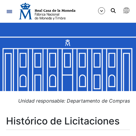
Navegación
Mostrar/Ocultar
Mostrar/Ocultar
Mostrar/Ocultar
Mostrar/Ocultar
Mostrar/Ocultar
Unidad responsable: Departamento de Compras
Histórico de Licitaciones
Mostrar/Ocultar