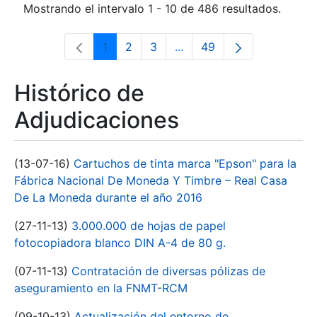
Mostrando el intervalo 1 - 10 de 486 resultados.
1
2
3
...
49
Página
Página
Página
Páginas intermedias Use 
Página
Histórico de
Adjudicaciones
(13-07-16)
Cartuchos de tinta marca "Epson" para la
Fábrica Nacional De Moneda Y Timbre – Real Casa
De La Moneda durante el año 2016
(27-11-13)
3.000.000 de hojas de papel
fotocopiadora blanco DIN A-4 de 80 g.
(07-11-13)
Contratación de diversas pólizas de
aseguramiento en la FNMT-RCM
(09-10-13)
Actualización del entorno de