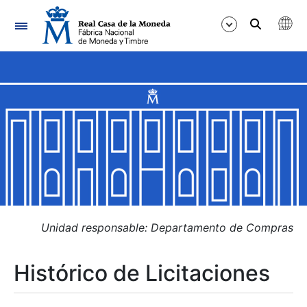
Navegación
Mostrar/Ocultar
Mostrar/Ocultar
Mostrar/Ocultar
Mostrar/Ocultar
Mostrar/Ocultar
Unidad responsable: Departamento de Compras
Histórico de Licitaciones
Mostrar/Ocultar