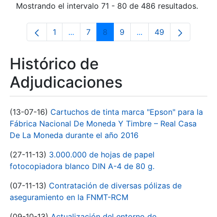
Mostrando el intervalo 71 - 80 de 486 resultados.
1
...
7
8
9
...
49
Página
Páginas intermedias Use TAB para desp
Página
Página
Página
Páginas intermedias 
Página
Histórico de
Adjudicaciones
(13-07-16)
Cartuchos de tinta marca "Epson" para la
Fábrica Nacional De Moneda Y Timbre – Real Casa
De La Moneda durante el año 2016
(27-11-13)
3.000.000 de hojas de papel
fotocopiadora blanco DIN A-4 de 80 g.
(07-11-13)
Contratación de diversas pólizas de
aseguramiento en la FNMT-RCM
(09-10-13)
Actualización del entorno de