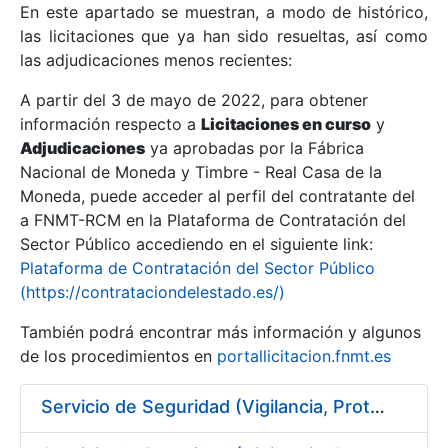
En este apartado se muestran, a modo de histórico,
las licitaciones que ya han sido resueltas, así como
Mostrar/Ocultar
las adjudicaciones menos recientes:
Mostrar/Ocultar
A partir del 3 de mayo de 2022, para obtener
información respecto a
Mostrar/Ocultar
Licitaciones en curso
y
Adjudicaciones
ya aprobadas por la Fábrica
Nacional de Moneda y Timbre - Real Casa de la
Moneda, puede acceder al perfil del contratante del
a FNMT-RCM en la Plataforma de Contratación del
Sector Público accediendo en el siguiente link:
Plataforma de Contratación del Sector Público
(https://contrataciondelestado.es/)
También podrá encontrar más información y algunos
de los procedimientos en
portallicitacion.fnmt.es
Mostrar/Ocultar
Servicio de Seguridad (Vigilancia, Protección y Control) en los centros de la FNMT-RCM en Burgos