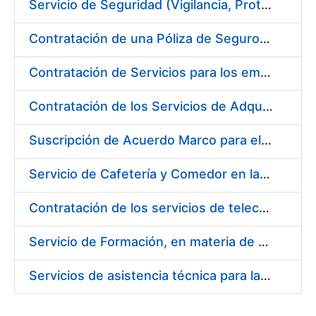
Servicio de Seguridad (Vigilancia, Protección y Control) en los centros de la FNMT-RCM en Madrid
Contratación de una Póliza de Seguro Colectivo de Asistencia Sanitaria para la Fábrica Nacional de Moneda y Timbre – Real Casa de la Moneda
Contratación de Servicios para los empleados de la Fábrica Nacional de Moneda y Timbre-Real Casa de la Moneda para el año 2020, en ejecución de la sentencia número 511/2020 de la Sala de lo Social del Tribunal Supremo (Cesta de Navidad)
Contratación de los Servicios de Adquisición, Renovación y Mantenimiento de Licencias Software de Ofimática ( 2 lotes)
Suscripción de Acuerdo Marco para el Suministro de Material de Acero Inoxidable de la Entidad Pública Empresarial Fábrica Nacional de Moneda y Timbre-Real Casa de la Moneda (FNMT-RCM)
Servicio de Cafetería y Comedor en la sede central de la Fábrica Nacional de Moneda y Timbre-Real Casa de la Moneda en Madrid
Contratación de los servicios de telecomunicaciones para la FNMT-RCM
Servicio de Formación, en materia de Prevención de Riesgos Laborales, de Cursos de Operador de Carretillas de Manutención, Puente Grúa, Polipastos y Plataformas Móviles de Personal (PEMP), en su sede de Madrid y Burgos
Servicios de asistencia técnica para la realización de análisis de las aguas potables