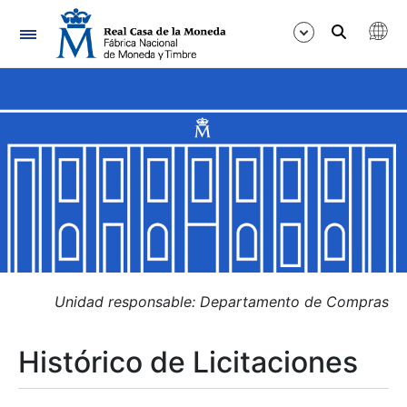
Navegación
Mostrar/Ocultar
Mostrar/Ocultar
Mostrar/Ocultar
Mostrar/Ocultar
Mostrar/Ocultar
Unidad responsable: Departamento de Compras
Histórico de Licitaciones
Mostrar/Ocultar