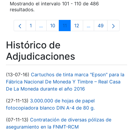
Mostrando el intervalo 101 - 110 de 486
resultados.
1
...
10
11
12
...
49
Página
Páginas intermedias Use TAB para despla
Página
Página
Página
Páginas intermedias
Página
Histórico de
Adjudicaciones
(13-07-16)
Cartuchos de tinta marca "Epson" para la
Fábrica Nacional De Moneda Y Timbre – Real Casa
De La Moneda durante el año 2016
(27-11-13)
3.000.000 de hojas de papel
fotocopiadora blanco DIN A-4 de 80 g.
(07-11-13)
Contratación de diversas pólizas de
aseguramiento en la FNMT-RCM