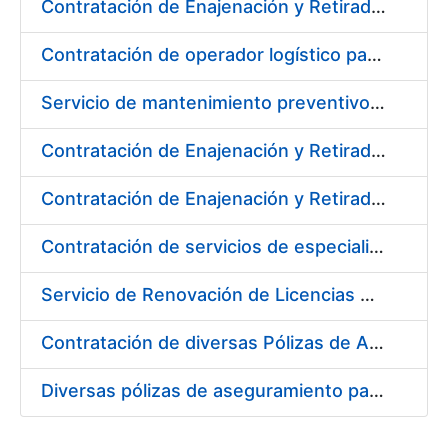
Contratación de Enajenación y Retirada de Recortes Sobrantes y Desperdicios de Papel Impreso y no Impreso durante el Año 2020
Contratación de operador logístico para distintos servicios de transporte de seguridad de mercancías de la Fábrica Nacional de Moneda y Timbre - Real Casa de la Moneda
Servicio de mantenimiento preventivo de la instalación del sistema centralizado de recogida de papelote de timbre e imprenta
Contratación de Enajenación y Retirada de Residuos de PVC, Policarbonato y Plásticos durante el año 2020
Contratación de Enajenación y Retirada de Chatarra de Hierro, Acero y Chapa de la RCM-FNMT
Contratación de servicios de especialistas técnicos en prevención y extinción de incendios para los centros de Madrid y Burgos de la FNMT-RCM
Servicio de Renovación de Licencias Adobe
Contratación de diversas Pólizas de Aseguramiento para la Fábrica Nacional de Moneda y Timbre - Real Casa de la Moneda
Diversas pólizas de aseguramiento para la Fábrica Nacional de Moneda y Timbre - Real Casa de la Moneda