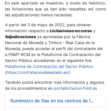
En este apartado se muestran, a modo de histórico,
las licitaciones que ya han sido resueltas, así como
Mostrar/Ocultar
las adjudicaciones menos recientes:
Mostrar/Ocultar
A partir del 3 de mayo de 2022, para obtener
información respecto a
Mostrar/Ocultar
Licitaciones en curso
y
Adjudicaciones
ya aprobadas por la Fábrica
Nacional de Moneda y Timbre - Real Casa de la
Moneda, puede acceder al perfil del contratante del
a FNMT-RCM en la Plataforma de Contratación del
Sector Público accediendo en el siguiente link:
Plataforma de Contratación del Sector Público
(https://contrataciondelestado.es/)
También podrá encontrar más información y algunos
de los procedimientos en
portallicitacion.fnmt.es
Mostrar/Ocultar
Suministro de Gas en los centros de la FNMT-RCM de Madrid y Burgos, durante el año 2020