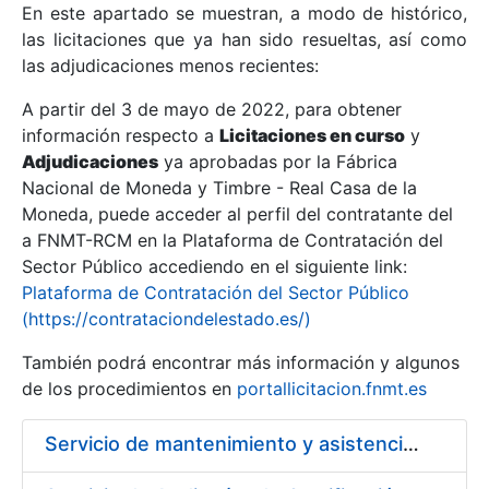
En este apartado se muestran, a modo de histórico,
las licitaciones que ya han sido resueltas, así como
Mostrar/Ocultar
las adjudicaciones menos recientes:
Mostrar/Ocultar
A partir del 3 de mayo de 2022, para obtener
información respecto a
Mostrar/Ocultar
Licitaciones en curso
y
Adjudicaciones
ya aprobadas por la Fábrica
Nacional de Moneda y Timbre - Real Casa de la
Moneda, puede acceder al perfil del contratante del
a FNMT-RCM en la Plataforma de Contratación del
Sector Público accediendo en el siguiente link:
Plataforma de Contratación del Sector Público
(https://contrataciondelestado.es/)
También podrá encontrar más información y algunos
de los procedimientos en
portallicitacion.fnmt.es
Mostrar/Ocultar
Servicio de mantenimiento y asistencia técnica de equipos audiovisuales y alquiler de equipos de sonido y video y de interpretación simultánea en las instalaciones de la FNMT-RCM en Madrid