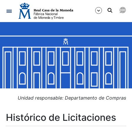
Navegación
Mostrar/Ocultar
Mostrar/Ocultar
Mostrar/Ocultar
Mostrar/Ocultar
Mostrar/Ocultar
Unidad responsable: Departamento de Compras
Histórico de Licitaciones
Mostrar/Ocultar