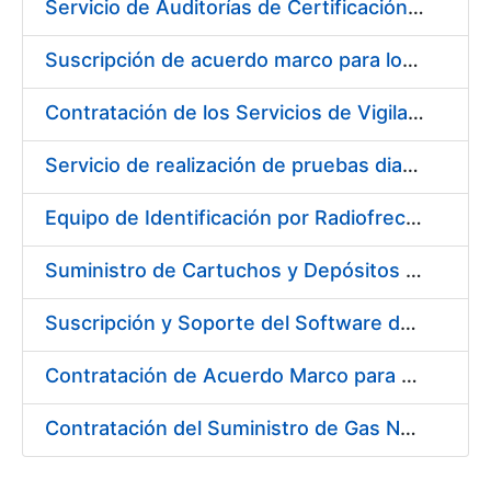
Servicio de Auditorías de Certificación de los sistemas de gestión de la FNMT-RCM
Suscripción de acuerdo marco para los Servicios de Catering y Almuerzos Protocolarios para eventos celebrados en la Real Casa de la Moneda – Fábrica Nacional de Moneda y Timbre
Contratación de los Servicios de Vigilancia de la Salud Individual y Colectiva y diversas actividades preventivas y sanitarias
Servicio de realización de pruebas diagnósticas de COVID-19
Equipo de Identificación por Radiofrecuencia (RFID)
Suministro de Cartuchos y Depósitos de Tinta Originales para Impresoras
Suscripción y Soporte del Software de Diseño Carveco
Contratación de Acuerdo Marco para el Suministro de Rodamientos y Material de Transmisiones para la Fábrica Nacional de Moneda y Timbre – Real Casa de la Moneda
Contratación del Suministro de Gas Natural para la Fábrica Nacional de Moneda y Timbre – Real Casa de Moneda, en sus centros de trabajo de Madrid y Burgos