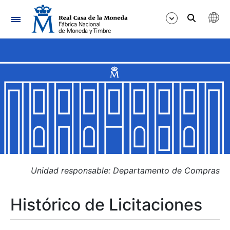
Navegación
Mostrar/Ocultar
Mostrar/Ocultar
Mostrar/Ocultar
Mostrar/Ocultar
Mostrar/Ocultar
Unidad responsable: Departamento de Compras
Histórico de Licitaciones
Mostrar/Ocultar