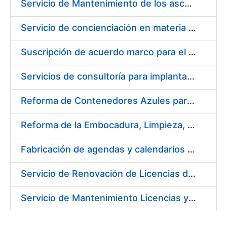
Servicio de Mantenimiento de los ascensores, montacargas y plataformas de minusválidos instalados en la FNMT-RCM
Servicio de concienciación en materia de prevención de riesgos laborales
Suscripción de acuerdo marco para el servicio de diseño y producción del material gráfico necesario para el desarrollo de la actividad comercial, institucional y cultural de la entidad pública empresarial Fábrica Nacional de Moneda y Timbre-Real Casa de la Moneda (FNMT-RCM)
Servicios de consultoría para implantación por fases de un sistema de gestión del ciclo de vida de las aplicaciones en el área de desarrollo de CERES (fase 2)
Reforma de Contenedores Azules para Transporte y Almacenaje de Cospel de Acuñar Moneda
Reforma de la Embocadura, Limpieza, Pintado y Numerado de 700 Contenedores Verdes para Moneda
Fabricación de agendas y calendarios de la FNMT-RCM 2020
Servicio de Renovación de Licencias de Productos Autodesk
Servicio de Mantenimiento Licencias y Soporte a Implantación Liferay de CERES