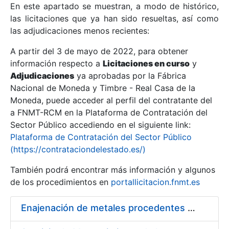
En este apartado se muestran, a modo de histórico,
las licitaciones que ya han sido resueltas, así como
Mostrar/Ocultar
las adjudicaciones menos recientes:
Mostrar/Ocultar
A partir del 3 de mayo de 2022, para obtener
información respecto a
Mostrar/Ocultar
Licitaciones en curso
y
Adjudicaciones
ya aprobadas por la Fábrica
Nacional de Moneda y Timbre - Real Casa de la
Moneda, puede acceder al perfil del contratante del
a FNMT-RCM en la Plataforma de Contratación del
Sector Público accediendo en el siguiente link:
Plataforma de Contratación del Sector Público
(https://contrataciondelestado.es/)
También podrá encontrar más información y algunos
de los procedimientos en
portallicitacion.fnmt.es
Mostrar/Ocultar
Enajenación de metales procedentes de desmonetización