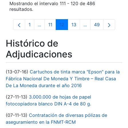
Mostrando el intervalo 111 - 120 de 486
resultados.
1
...
11
12
13
...
49
Página
Páginas intermedias Use TAB para despla
Página
Página
Página
Páginas intermedias
Página
Histórico de
Adjudicaciones
(13-07-16)
Cartuchos de tinta marca "Epson" para la
Fábrica Nacional De Moneda Y Timbre – Real Casa
De La Moneda durante el año 2016
(27-11-13)
3.000.000 de hojas de papel
fotocopiadora blanco DIN A-4 de 80 g.
(07-11-13)
Contratación de diversas pólizas de
aseguramiento en la FNMT-RCM