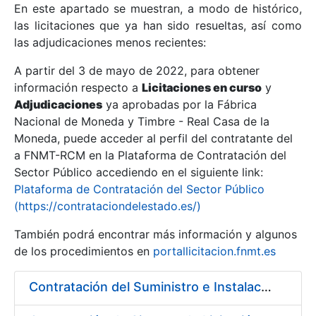
En este apartado se muestran, a modo de histórico,
las licitaciones que ya han sido resueltas, así como
Mostrar/Ocultar
las adjudicaciones menos recientes:
Mostrar/Ocultar
A partir del 3 de mayo de 2022, para obtener
información respecto a
Mostrar/Ocultar
Licitaciones en curso
y
Adjudicaciones
ya aprobadas por la Fábrica
Nacional de Moneda y Timbre - Real Casa de la
Moneda, puede acceder al perfil del contratante del
a FNMT-RCM en la Plataforma de Contratación del
Sector Público accediendo en el siguiente link:
Plataforma de Contratación del Sector Público
(https://contrataciondelestado.es/)
También podrá encontrar más información y algunos
de los procedimientos en
portallicitacion.fnmt.es
Mostrar/Ocultar
Contratación del Suministro e Instalación de un Rebobinador de Banda de Papel