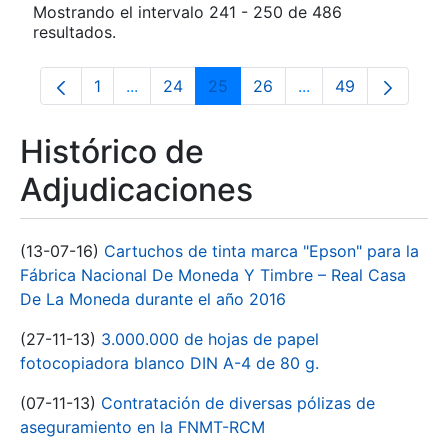
Mostrando el intervalo 241 - 250 de 486
resultados.
1
...
24
25
26
...
49
Página
Páginas intermedias Use TAB para despla
Página
Página
Página
Páginas intermedia
Página
Histórico de
Adjudicaciones
(13-07-16)
Cartuchos de tinta marca "Epson" para la
Fábrica Nacional De Moneda Y Timbre – Real Casa
De La Moneda durante el año 2016
(27-11-13)
3.000.000 de hojas de papel
fotocopiadora blanco DIN A-4 de 80 g.
(07-11-13)
Contratación de diversas pólizas de
aseguramiento en la FNMT-RCM