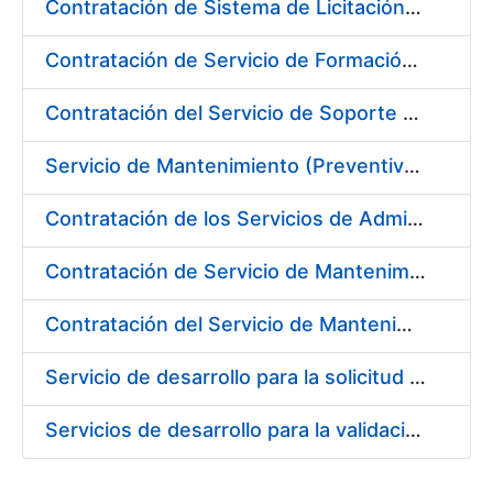
Contratación de Sistema de Licitación Electrónica en la Fábrica Nacional de Moneda y Timbre-Real Casa de la Moneda
Contratación de Servicio de Formación en Idiomas
Contratación del Servicio de Soporte y Mantenimiento de Aplicaciones de Control Industrial
Servicio de Mantenimiento (Preventivo, Correctivo y Legal) de los Aparatos Elevadores de la Fábrica Nacional de Moneda y Timbre-Real Casa de la Moneda en Madrid
Contratación de los Servicios de Administración, Soporte, Mantenimiento y Help Desk de la Infraestructura de la Fábrica Nacional de Moneda y Timbre-Real Casa de la Moneda
Contratación de Servicio de Mantenimiento de Equipamiento Oracle en CERES
Contratación del Servicio de Mantenimiento de SIEM de CERES
Servicio de desarrollo para la solicitud de expedición y revocación de la infraestructura de clave pública de emisión de certificados SSL
Servicios de desarrollo para la validación/aceptación y revocación de solicitudes de expedición de la infraestructura de clave pública de emisión de certificados SSL