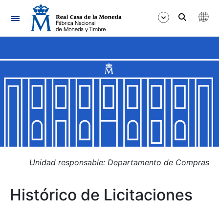
Navegación
Mostrar/Ocultar
Mostrar/Ocultar
Mostrar/Ocultar
Mostrar/Ocultar
Mostrar/Ocultar
Unidad responsable: Departamento de Compras
Histórico de Licitaciones
Mostrar/Ocultar