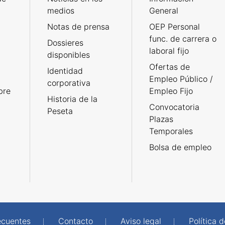
medios
General
Notas de prensa
OEP Personal
func. de carrera o
Dossieres
laboral fijo
disponibles
Ofertas de
Identidad
Empleo Público /
corporativa
bre
Empleo Fijo
Historia de la
Convocatoria
Peseta
Plazas
Temporales
Bolsa de empleo
ecuentes
Contacto
Aviso legal
Política 