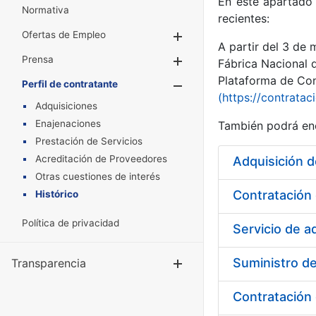
En este apartado 
Normativa
recientes:
Ofertas de Empleo
Mostrar/Ocultar
A partir del 3 de
Prensa
Mostrar/Ocultar
Fábrica Nacional 
Plataforma de Cont
Perfil de contratante
Mostrar/Oculta
(https://contratac
Adquisiciones
Enajenaciones
También podrá enc
Prestación de Servicios
Acreditación de Proveedores
Adquisición 
Otras cuestiones de interés
Histórico
Política de privacidad
Servicio de 
Suministro de
Transparencia
Mostrar/Ocul
Contratación 