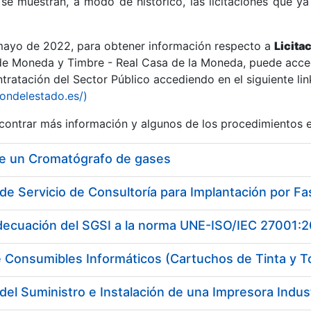
se muestran, a modo de histórico, las licitaciones que ya
 mayo de 2022, para obtener información respecto a
Licita
de Moneda y Timbre - Real Casa de la Moneda, puede acced
ratación del Sector Público accediendo en el siguiente lin
r
iondelestado.es/)
ontrar más información y algunos de los procedimientos 
de un Cromatógrafo de gases
adecuación del SGSI a la norma UNE-ISO/IEC 27001:
 Consumibles Informáticos (Cartuchos de Tinta y T
tar
del Suministro e Instalación de una Impresora Industr