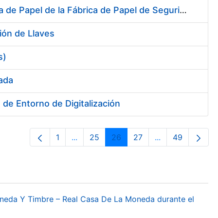
Suministro de dos Desviadores de Cuerdas para la nueva Máquina de Papel de la Fábrica de Papel de Seguridad de Burgos
ión de Llaves
s)
sada
de Entorno de Digitalización
1
...
25
26
27
...
49
Página
Páginas intermedias Use TAB para desp
Página
Página
Página
Páginas interme
Página
oneda Y Timbre – Real Casa De La Moneda durante el