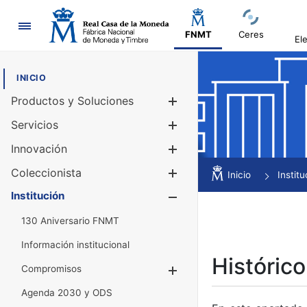
Navegación
FNMT
Ceres
El
INICIO
Productos y Soluciones
Mostrar/Ocul
Servicios
Mostrar/Ocul
Innovación
Mostrar/Ocul
Coleccionista
Mostrar/Ocul
Inicio
Institu
Institución
Mostrar/Ocul
130 Aniversario FNMT
Información institucional
Histórico
Compromisos
Mostrar/Ocultar
Agenda 2030 y ODS