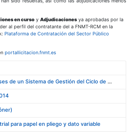
 han sido resueltas, así como las adjudicaciones menos
ciones en curso
y
Adjudicaciones
ya aprobadas por la
er al perfil del contratante del a FNMT-RCM en la
k:
Plataforma de Contratación del Sector Público
en
portallicitacion.fnmt.es
Contratación de Servicio de Consultoría para Implantación por Fases de un Sistema de Gestión del Ciclo de Vida de las Aplicaciones en el Área de Desarrollo de CERES (Fase 1)
2014
óner)
ial para papel en pliego y dato variable