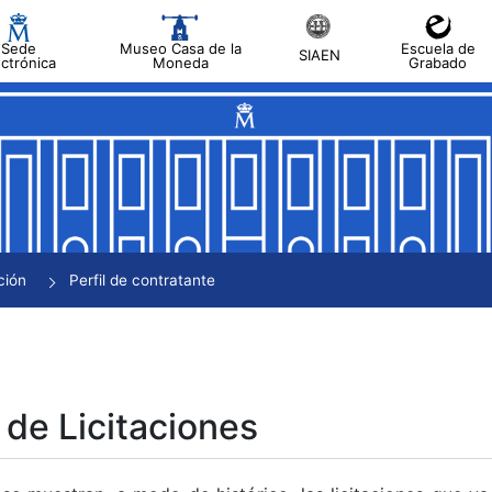
Sede
Museo Casa de la
Escuela de
SIAEN
ectrónica
Moneda
Grabado
tar
tar
tar
tar
ción
Perfil de contratante
tar
 de Licitaciones