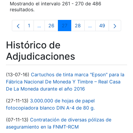
Mostrando el intervalo 261 - 270 de 486
resultados.
1
...
26
27
28
...
49
Página
Páginas intermedias Use TAB para despla
Página
Página
Página
Páginas intermedia
Página
Histórico de
Adjudicaciones
(13-07-16)
Cartuchos de tinta marca "Epson" para la
Fábrica Nacional De Moneda Y Timbre – Real Casa
De La Moneda durante el año 2016
(27-11-13)
3.000.000 de hojas de papel
fotocopiadora blanco DIN A-4 de 80 g.
(07-11-13)
Contratación de diversas pólizas de
aseguramiento en la FNMT-RCM