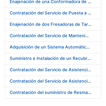
Enajenación de una Conformadora de Pliegos PVC-Overlay, Modelo Louda GM 400
Contratación del Servicio de Puesta a Disposición y Mantenimiento de Contenedores Higiénicos, Bacteriostáticos, Ambientadores, Columnas Eliminadoras de Olores y Alfombras Antideslizantes
Enajenación de dos Fresadoras de Tarjetas PVC Cybernetix Mod. GRX 2000 y GRX 3000
Contratación del Servicio de Mantenimiento de Drivers y Herramientas para Tarjetas Inteligentes
Adquisición de un Sistema Automático de Etiquetado y Pesado para Petacas de Monedas de la L4
Suministro e Instalación de un Recubrimiento Fono-Absorbente en paredes y techos
Contratación del Servicio de Asistencia Técnica para la Realización de Trabajos de Pintura para el Taller de Mantenimiento de la Fábrica de Papel de Burgos durante el año 2017
Contratación del Servicio de Asistencia Técnica para la Realización de Trabajos de Fontanería para el Taller de Mantenimiento de la Fábrica de Papel de Burgos durante el año 2017
Contratación del suministro de Resmas de Cartón