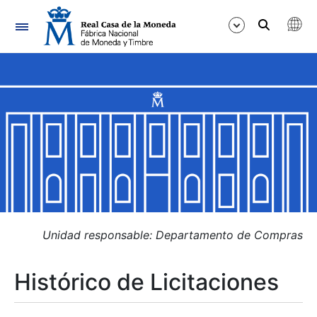
Navegación
Mostrar/Ocultar
Mostrar/Ocultar
Mostrar/Ocultar
Mostrar/Ocultar
Mostrar/Ocultar
Unidad responsable: Departamento de Compras
Histórico de Licitaciones
Mostrar/Ocultar