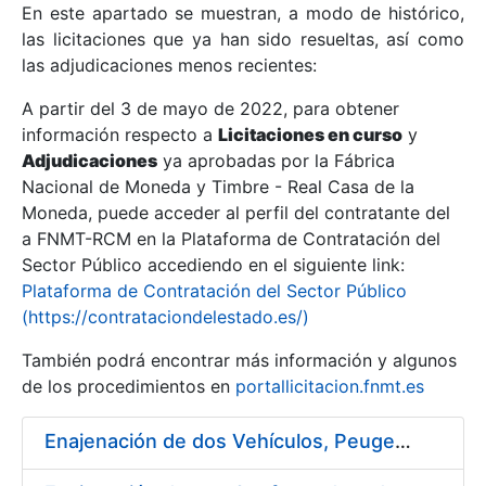
En este apartado se muestran, a modo de histórico,
las licitaciones que ya han sido resueltas, así como
Mostrar/Ocultar
las adjudicaciones menos recientes:
Mostrar/Ocultar
A partir del 3 de mayo de 2022, para obtener
información respecto a
Mostrar/Ocultar
Licitaciones en curso
y
Adjudicaciones
ya aprobadas por la Fábrica
Nacional de Moneda y Timbre - Real Casa de la
Moneda, puede acceder al perfil del contratante del
a FNMT-RCM en la Plataforma de Contratación del
Sector Público accediendo en el siguiente link:
Plataforma de Contratación del Sector Público
(https://contrataciondelestado.es/)
También podrá encontrar más información y algunos
de los procedimientos en
portallicitacion.fnmt.es
Mostrar/Ocultar
Enajenación de dos Vehículos, Peugeot 307 y Peugeot 407