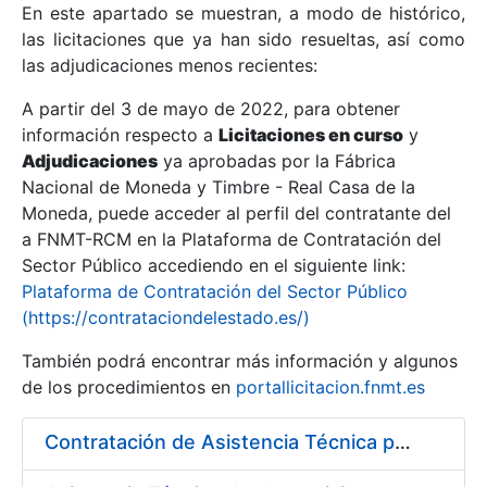
En este apartado se muestran, a modo de histórico,
las licitaciones que ya han sido resueltas, así como
Mostrar/Ocultar
las adjudicaciones menos recientes:
Mostrar/Ocultar
A partir del 3 de mayo de 2022, para obtener
información respecto a
Mostrar/Ocultar
Licitaciones en curso
y
Adjudicaciones
ya aprobadas por la Fábrica
Nacional de Moneda y Timbre - Real Casa de la
Moneda, puede acceder al perfil del contratante del
a FNMT-RCM en la Plataforma de Contratación del
Sector Público accediendo en el siguiente link:
Plataforma de Contratación del Sector Público
(https://contrataciondelestado.es/)
También podrá encontrar más información y algunos
de los procedimientos en
portallicitacion.fnmt.es
Mostrar/Ocultar
Contratación de Asistencia Técnica para la optimización de cargas de trabajo en el Departamento de Compras