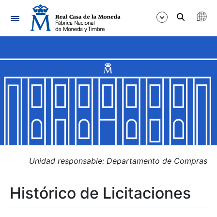
Navegación
Mostrar/Ocultar
Mostrar/Ocultar
Mostrar/Ocultar
Mostrar/Ocultar
Mostrar/Ocultar
Unidad responsable: Departamento de Compras
Histórico de Licitaciones
Mostrar/Ocultar