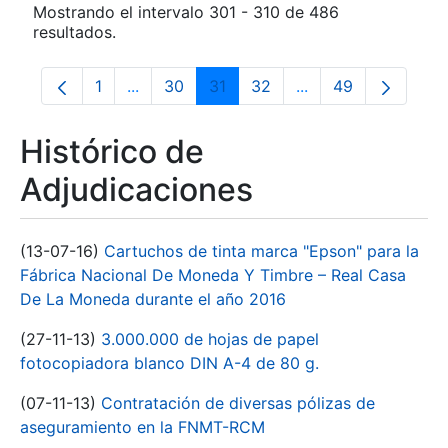
Mostrando el intervalo 301 - 310 de 486
resultados.
1
...
30
31
32
...
49
Página
Páginas intermedias Use TAB para despla
Página
Página
Página
Páginas intermedia
Página
Histórico de
Adjudicaciones
(13-07-16)
Cartuchos de tinta marca "Epson" para la
Fábrica Nacional De Moneda Y Timbre – Real Casa
De La Moneda durante el año 2016
(27-11-13)
3.000.000 de hojas de papel
fotocopiadora blanco DIN A-4 de 80 g.
(07-11-13)
Contratación de diversas pólizas de
aseguramiento en la FNMT-RCM