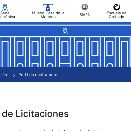
Sede
Museo Casa de la
Escuela de
SIAEN
ectrónica
Moneda
Grabado
tar
tar
tar
tar
ción
Perfil de contratante
tar
 de Licitaciones