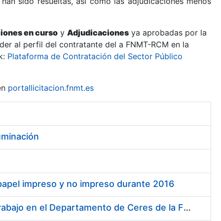
 han sido resueltas, así como las adjudicaciones menos
ciones en curso
y
Adjudicaciones
ya aprobadas por la
er al perfil del contratante del a FNMT-RCM en la
k:
Plataforma de Contratación del Sector Público
en
portallicitacion.fnmt.es
luminación
 papel impreso y no impreso durante 2016
Servicio de asistencia técnica para la optimización de cargas de trabajo en el Departamento de Ceres de la FNMT-RCM