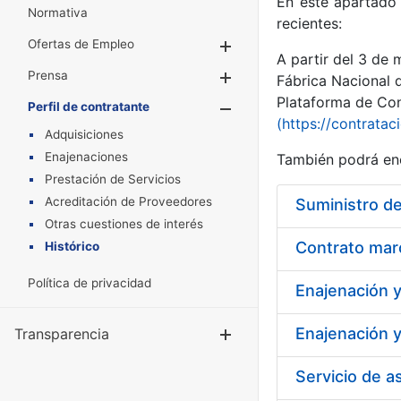
En este apartado 
Normativa
recientes:
Ofertas de Empleo
Mostrar/Ocultar
A partir del 3 de
Prensa
Mostrar/Ocultar
Fábrica Nacional 
Plataforma de Cont
Perfil de contratante
Mostrar/Oculta
(https://contratac
Adquisiciones
Enajenaciones
También podrá enc
Prestación de Servicios
Acreditación de Proveedores
Suministro de
Otras cuestiones de interés
Contrato marc
Histórico
Política de privacidad
Enajenación y
Enajenación y
Transparencia
Mostrar/Ocul