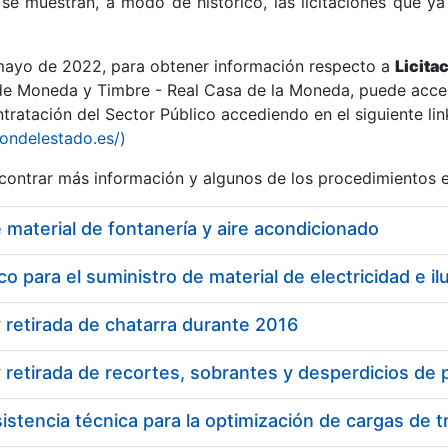
se muestran, a modo de histórico, las licitaciones que ya
 mayo de 2022, para obtener información respecto a
Licita
de Moneda y Timbre - Real Casa de la Moneda, puede acced
ratación del Sector Público accediendo en el siguiente lin
r
iondelestado.es/)
ontrar más información y algunos de los procedimientos 
 material de fontanería y aire acondicionado
o para el suministro de material de electricidad e i
 retirada de chatarra durante 2016
 retirada de recortes, sobrantes y desperdicios de
tar