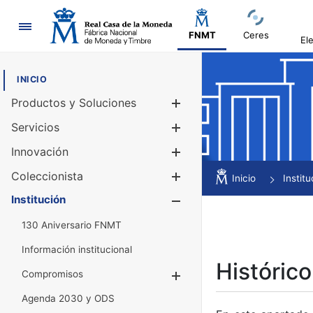
Navegación
FNMT
Ceres
El
INICIO
Productos y Soluciones
Mostrar/Ocul
Servicios
Mostrar/Ocul
Innovación
Mostrar/Ocul
Coleccionista
Mostrar/Ocul
Inicio
Institu
Institución
Mostrar/Ocul
130 Aniversario FNMT
Información institucional
Histórico
Compromisos
Mostrar/Ocultar
Agenda 2030 y ODS