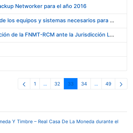
ackup Networker para el año 2016
Solicitud de ofertas - Suministro, instalación y puesta en marcha de los equipos y sistemas necesarios para la reforma y actualización del centro de control de seguridad de la Fábrica de papel de seguridad de Burgos
Contratación de servicios profesionales de defensa y representación de la FNMT-RCM ante la Jurisdicción Laboral
1
...
32
33
34
...
49
Página
Páginas intermedias Use TAB para desp
Página
Página
Página
Páginas interme
Página
oneda Y Timbre – Real Casa De La Moneda durante el