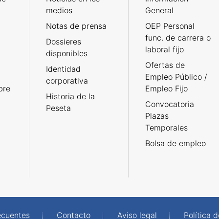
medios
General
Notas de prensa
OEP Personal
func. de carrera o
Dossieres
laboral fijo
disponibles
Ofertas de
Identidad
Empleo Público /
corporativa
bre
Empleo Fijo
Historia de la
Convocatoria
Peseta
Plazas
Temporales
Bolsa de empleo
ecuentes
Contacto
Aviso legal
Política 